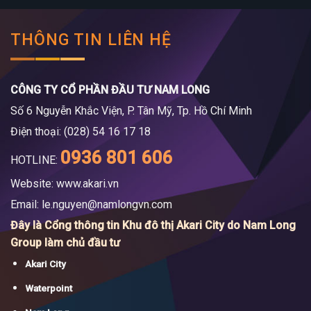
THÔNG TIN LIÊN HỆ
CÔNG TY CỔ PHẦN ĐẦU TƯ NAM LONG
Số 6 Nguyễn Khắc Viện, P. Tân Mỹ, Tp. Hồ Chí Minh
Điện thoại: (028) 54 16 17 18
0936 801 606
HOTLINE:
Website: www.akari.vn
Email:
le.nguyen@namlongvn.com
Đây là Cổng thông tin Khu đô thị Akari City do Nam Long
Group làm chủ đầu tư
Akari City
Waterpoint