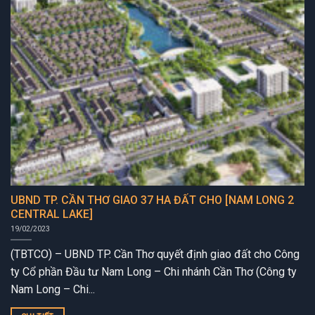
UBND TP. CẦN THƠ GIAO 37 HA ĐẤT CHO [NAM LONG 2
CENTRAL LAKE]
19/02/2023
(TBTCO) – UBND TP. Cần Thơ quyết định giao đất cho Công
ty Cổ phần Đầu tư Nam Long – Chi nhánh Cần Thơ (Công ty
Nam Long – Chi...