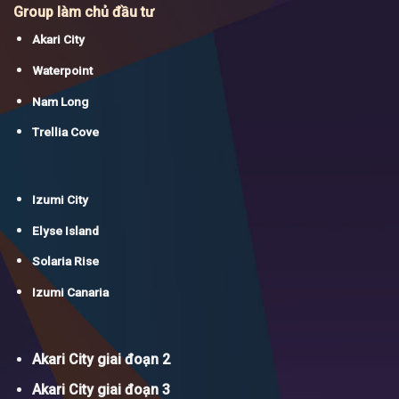
Group làm chủ đầu tư
Akari City
Waterpoint
Nam Long
Trellia Cove
Izumi City
Elyse Island
Solaria Rise
Izumi Canaria
Akari City giai đoạn 2
Akari City giai đoạn 3