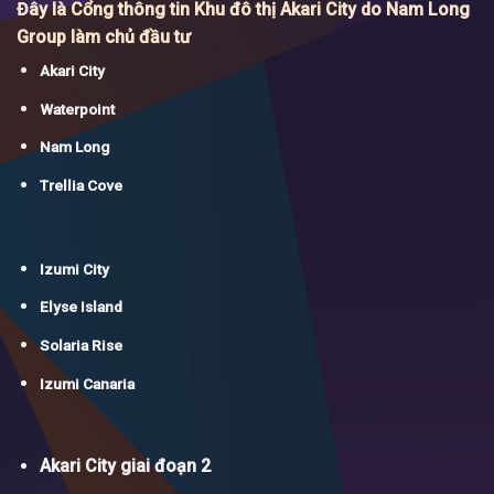
Đây là Cổng thông tin Khu đô thị Akari City do Nam Long
Group làm chủ đầu tư
Akari City
Waterpoint
Nam Long
Trellia Cove
Izumi City
Elyse Island
Solaria Rise
Izumi Canaria
Akari City giai đoạn 2