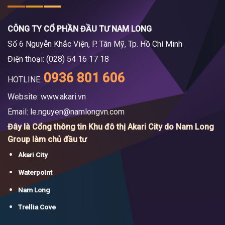
CÔNG TY CỔ PHẦN ĐẦU TƯ NAM LONG
Số 6 Nguyễn Khắc Viện, P. Tân Mỹ, Tp. Hồ Chí Minh
Điện thoại: (028) 54 16 17 18
0936 801 606
HOTLINE:
Website: www.akari.vn
Email:
le.nguyen@namlongvn.com
Đây là Cổng thông tin Khu đô thị Akari City do Nam Long
Group làm chủ đầu tư
Akari City
Waterpoint
Nam Long
Trellia Cove