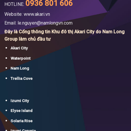
0936 801 606
HOTLINE:
Website: www.akari.vn
Email:
le.nguyen@namlongvn.com
Đây là Cổng thông tin Khu đô thị Akari City do Nam Long
Group làm chủ đầu tư
Akari City
Waterpoint
Nam Long
Trellia Cove
Izumi City
Elyse Island
Solaria Rise
Izumi Canaria