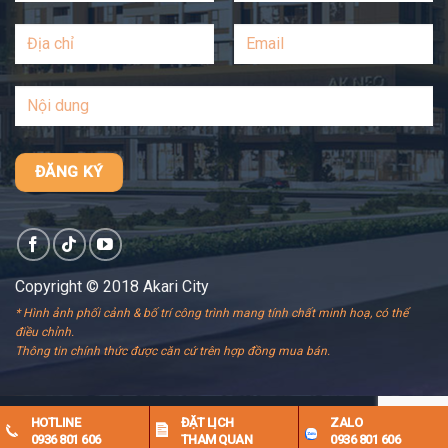
Copyright © 2018 Akari City
* Hình ảnh phối cảnh & bố trí công trình mang tính chất minh hoạ, có thể
điều chỉnh.
Thông tin chính thức được căn cứ trên hợp đồng mua bán.
HOTLINE
ĐẶT LỊCH
ZALO
0936 801 606
THAM QUAN
0936 801 606