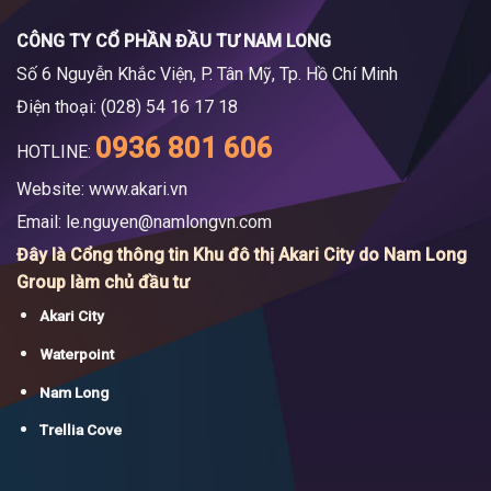
CÔNG TY CỔ PHẦN ĐẦU TƯ NAM LONG
Số 6 Nguyễn Khắc Viện, P. Tân Mỹ, Tp. Hồ Chí Minh
Điện thoại: (028) 54 16 17 18
0936 801 606
HOTLINE:
Website: www.akari.vn
Email:
le.nguyen@namlongvn.com
Đây là Cổng thông tin Khu đô thị Akari City do Nam Long
Group làm chủ đầu tư
Akari City
Waterpoint
Nam Long
Trellia Cove