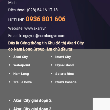
Minh
Điện thoại: (028) 54 16 17 18
0936 801 606
HOTLINE:
Website: www.akari.vn
Email:
le.nguyen@namlongvn.com
Đây là Cổng thông tin Khu đô thị Akari City
do Nam Long Group làm chủ đầu tư
Akari City
Izumi City
Waterpoint
Elyse Island
Nam Long
Solaria Rise
Trellia Cove
Izumi Canaria
Akari City giai đoạn 2
Akari City giai đoạn 3