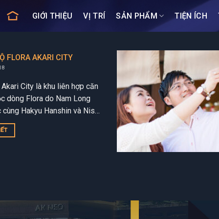
GIỚI THIỆU
VỊ TRÍ
SẢN PHẨM
TIỆN ÍCH
Ộ FLORA AKARI CITY
18
Akari City là khu liên hợp căn
ộc dòng Flora do Nam Long
c cùng Hakyu Hanshin và Nishi
. Akari City sẽ nâng tầm cuộc
IẾT