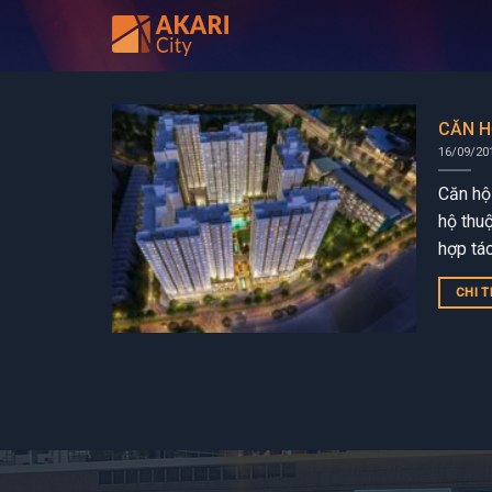
Bỏ
qua
nội
dung
CĂN H
16/09/20
Căn hộ 
hộ thu
hợp tá
Nippon
CHI T
sống...