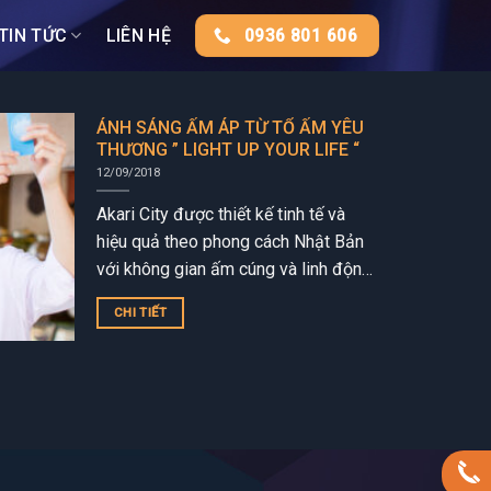
TIN TỨC
LIÊN HỆ
0936 801 606
ÁNH SÁNG ẤM ÁP TỪ TỔ ẤM YÊU
THƯƠNG ” LIGHT UP YOUR LIFE “
12/09/2018
Akari City được thiết kế tinh tế và
hiệu quả theo phong cách Nhật Bản
với không gian ấm cúng và linh động.
Các loại căn hộ được đa dạng...
CHI TIẾT