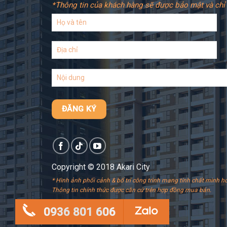
*Thông tin của khách hàng sẽ được bảo mật và chỉ 
Copyright © 2018 Akari City
* Hình ảnh phối cảnh & bố trí công trình mang tính chất minh ho
Thông tin chính thức được căn cứ trên hợp đồng mua bán.
0936 801 606