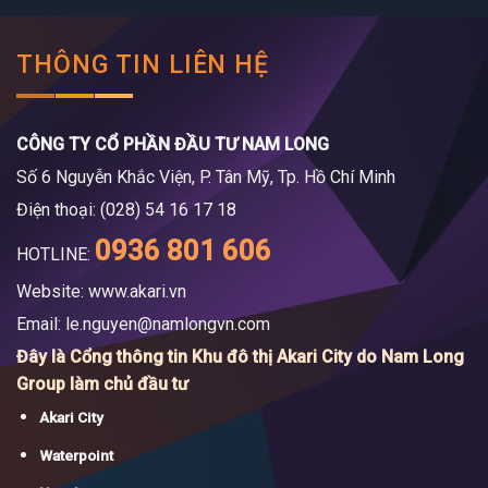
THÔNG TIN LIÊN HỆ
CÔNG TY CỔ PHẦN ĐẦU TƯ NAM LONG
Số 6 Nguyễn Khắc Viện, P. Tân Mỹ, Tp. Hồ Chí Minh
Điện thoại: (028) 54 16 17 18
0936 801 606
HOTLINE:
Website: www.akari.vn
Email:
le.nguyen@namlongvn.com
Đây là Cổng thông tin Khu đô thị Akari City do Nam Long
Group làm chủ đầu tư
Akari City
Waterpoint