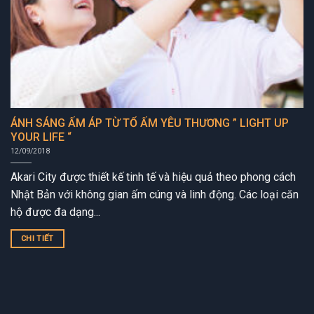
ÁNH SÁNG ẤM ÁP TỪ TỔ ẤM YÊU THƯƠNG ” LIGHT UP
YOUR LIFE “
12/09/2018
Akari City được thiết kế tinh tế và hiệu quả theo phong cách
Nhật Bản với không gian ấm cúng và linh động. Các loại căn
hộ được đa dạng...
CHI TIẾT