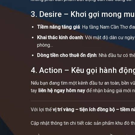
3. Desire – Khơi gợi mong m
Tiềm năng tăng giá
: Hạ tầng Nam Cần Thơ đan
Khai thác kinh doanh
: Với mật độ dân cư ngày 
phòng…
Dòng tiền cho thuê ổn định
: Nhà đầu tư có th
4. Action – Kêu gọi hành độn
Nếu bạn đang tìm một kênh đầu tư an toàn, bền vữn
tay
liên hệ ngay hôm nay
để nhận bảng giá mới nh
Với lợi thế
vị trí vàng – tiện ích đồng bộ – tiềm n
Cập nhật thông tin chi tiết các sản phẩm khu đô t