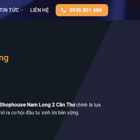
TIN TỨC
LIÊN HỆ
0936 801 606
ững
Shophouse Nam Long 2 Cần Thơ
chính là lựa
 ra cơ hội đầu tư sinh lời bền vững.