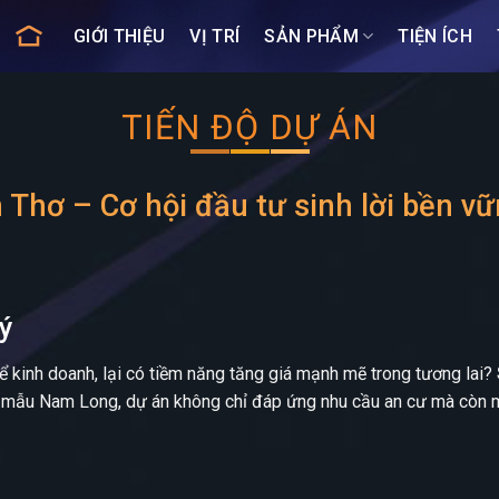
GIỚI THIỆU
VỊ TRÍ
SẢN PHẨM
TIỆN ÍCH
TIẾN ĐỘ DỰ ÁN
hơ – Cơ hội đầu tư sinh lời bền v
 ý
kinh doanh, lại có tiềm năng tăng giá mạnh mẽ trong tương lai?
 mẫu Nam Long, dự án không chỉ đáp ứng nhu cầu an cư mà còn mở