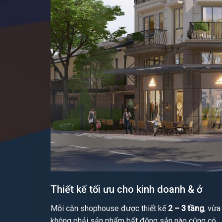
Thiết kế tối ưu cho kinh doanh & ở
Mỗi căn shophouse được thiết kế
2 – 3 tầng
, vừa
không phải sản phẩm bất động sản nào cũng có.