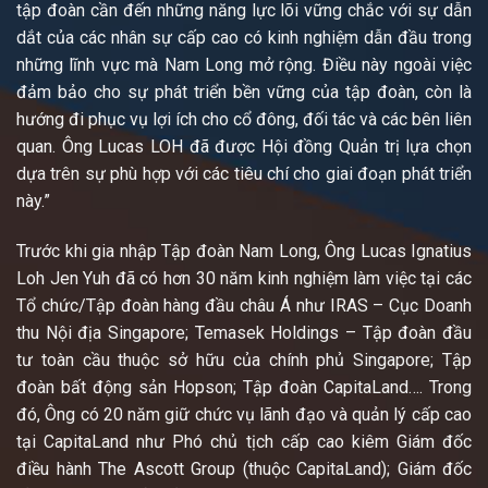
tập đoàn cần đến những năng lực lõi vững chắc với sự dẫn
dắt của các nhân sự cấp cao có kinh nghiệm dẫn đầu trong
những lĩnh vực mà Nam Long mở rộng. Điều này ngoài việc
đảm bảo cho sự phát triển bền vững của tập đoàn, còn là
hướng đi phục vụ lợi ích cho cổ đông, đối tác và các bên liên
quan. Ông Lucas LOH đã được Hội đồng Quản trị lựa chọn
dựa trên sự phù hợp với các tiêu chí cho giai đoạn phát triển
này.”
Trước khi gia nhập Tập đoàn Nam Long, Ông Lucas Ignatius
Loh Jen Yuh đã có hơn 30 năm kinh nghiệm làm việc tại các
Tổ chức/Tập đoàn hàng đầu châu Á như IRAS – Cục Doanh
thu Nội địa Singapore; Temasek Holdings – Tập đoàn đầu
tư toàn cầu thuộc sở hữu của chính phủ Singapore; Tập
đoàn bất động sản Hopson; Tập đoàn CapitaLand…. Trong
đó, Ông có 20 năm giữ chức vụ lãnh đạo và quản lý cấp cao
tại CapitaLand như Phó chủ tịch cấp cao kiêm Giám đốc
điều hành The Ascott Group (thuộc CapitaLand); Giám đốc