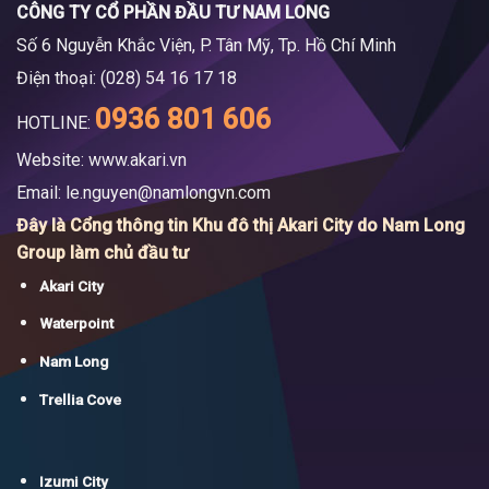
CÔNG TY CỔ PHẦN ĐẦU TƯ NAM LONG
Số 6 Nguyễn Khắc Viện, P. Tân Mỹ, Tp. Hồ Chí Minh
Điện thoại: (028) 54 16 17 18
0936 801 606
HOTLINE:
Website: www.akari.vn
Email:
le.nguyen@namlongvn.com
Đây là Cổng thông tin Khu đô thị Akari City do Nam Long
Group làm chủ đầu tư
Akari City
Waterpoint
Nam Long
Trellia Cove
Izumi City