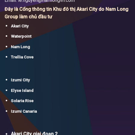
Email:
le.nguyen@namlongvn.com
Đây là Cổng thông tin Khu đô thị Akari City do Nam Long
Group làm chủ đầu tư
Akari City
Waterpoint
Nam Long
Trellia Cove
Izumi City
Elyse Island
Solaria Rise
Izumi Canaria
Akari City giai đoạn 2