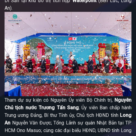
Di Sản tại khu đô thị tích hợp
Waterpoint
(Bến Lức, Long
An).
Tham dự sự kiện có Nguyên Ủy viên Bộ Chính trị,
Nguyên
Chủ tịch nước Trương Tấn Sang
; Ủy viên Ban chấp hành
Trung ương Đảng, Bí thư Tỉnh ủy, Chủ tịch HĐND tỉnh
Long
An
Nguyễn Văn Được; Tổng Lãnh sự quán Nhật Bản tại TP.
HCM Ono Masuo; cùng các đại biểu HĐND, UBND tỉnh Long