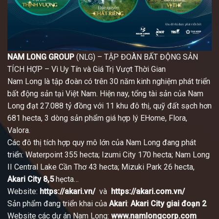
NAM LONG GROUP
(NLG) – TẬP ĐOÀN BẤT ĐỘNG SẢN
TÍCH HỢP – Vì Uy Tín và Giá Trị Vượt Thời Gian
Nam Long là tập đoàn có trên 30 năm kinh nghiệm phát triển
bất động sản tại Việt Nam. Hiện nay, tổng tài sản của Nam
Long đạt 27.088 tỷ đồng với 11 khu đô thị, quỹ đất sạch hơn
681 hecta, 3 dòng sản phẩm giá hợp lý EHome, Flora,
Valora.
Các đô thị tích hợp quy mô lớn của Nam Long đang phát
triển: Waterpoint 355 hecta; Izumi City 170 hecta; Nam Long
II Central Lake Cần Thơ 43 hecta; Mizuki Park 26 hecta,
Akari City
8,5
hẹcta…
Website:
https://akari.vn/
và
https://akari.com.vn/
Sản phẩm đang triển khai của
Akari
:
Akari City giai đoạn 2
Website các dự án Nam Long:
www.namlongcorp.com