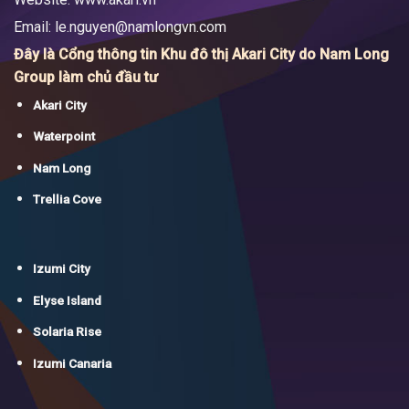
Email:
le.nguyen@namlongvn.com
Đây là Cổng thông tin Khu đô thị Akari City do Nam Long
Group làm chủ đầu tư
Akari City
Waterpoint
Nam Long
Trellia Cove
Izumi City
Elyse Island
Solaria Rise
Izumi Canaria