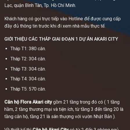
Lạc, quận Bình Tân, Tp. Hồ Chí Minh.
Khách hàng có gọi trực tiếp vào Hotline để được cung cấp
đầy đủ thông tin trước khi đi xem nhà mẫu thực tế.
GIỚI THIỆU CÁC THÁP GIAI ĐOẠN 1 DỰ ÁN AKARI CITY
Tháp T1: 380 căn.
Tháp T2: 304 căn.
Tháp T3: 304 căn.
Tháp T4: 304 căn.
Tháp T5: 570 căn.
Căn hộ Flora Akari city
gồm 21 tầng trong đó có ( 1 tầng
hầm, 2 tầng thương mại và tiện ích, từ tầng 3 đến tầng 20 là
tầng căn hộ, tầng 21 là sân thượng với vườn Nhật Bản ).
Về thiết kế thì
Căn hộ Akari City
có từ 2 đến 3 phòng ngủ