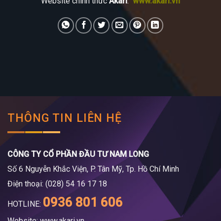
Website chính thức
Akari
:
www.akari.vn
THÔNG TIN LIÊN HỆ
CÔNG TY CỔ PHẦN ĐẦU TƯ NAM LONG
Số 6 Nguyễn Khắc Viện, P. Tân Mỹ, Tp. Hồ Chí Minh
Điện thoại: (028) 54 16 17 18
0936 801 606
HOTLINE:
Website: www.akari.vn