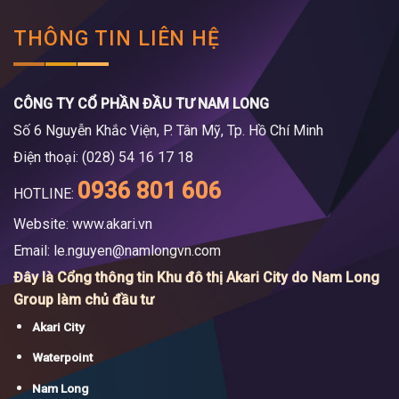
THÔNG TIN LIÊN HỆ
CÔNG TY CỔ PHẦN ĐẦU TƯ NAM LONG
Số 6 Nguyễn Khắc Viện, P. Tân Mỹ, Tp. Hồ Chí Minh
Điện thoại: (028) 54 16 17 18
0936 801 606
HOTLINE:
Website: www.akari.vn
Email:
le.nguyen@namlongvn.com
Đây là Cổng thông tin Khu đô thị Akari City do Nam Long
Group làm chủ đầu tư
Akari City
Waterpoint
Nam Long