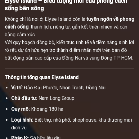
Elyse Island – Biểu tượng mới của phong cách
sống bên sông
Không chỉ là nơi ở, Elyse Island còn là
tuyên ngôn về phong
cách sống
: thanh lịch, riêng tư, gắn kết thiên nhiên và cân
bằng cảm xúc.
Với quy hoạch đồng bộ, kiến trúc tinh tế và tiềm năng sinh lời
rõ rệt, dự án hứa hẹn trở thành điểm nhấn mới trên bản đồ
bất động sản cao cấp của Đồng Nai và vùng Đông TP HCM.
Thông tin tổng quan Elyse Island
Vị trí:
Đảo Đại Phước, Nhơn Trạch, Đồng Nai
Chủ đầu tư:
Nam Long Group
Quy mô:
Khoảng 180 ha
Loại hình:
Biệt thự, nhà phố, shophouse, khu thương mại
dịch vụ
Pháp lý:
Sở hữu lâu dài