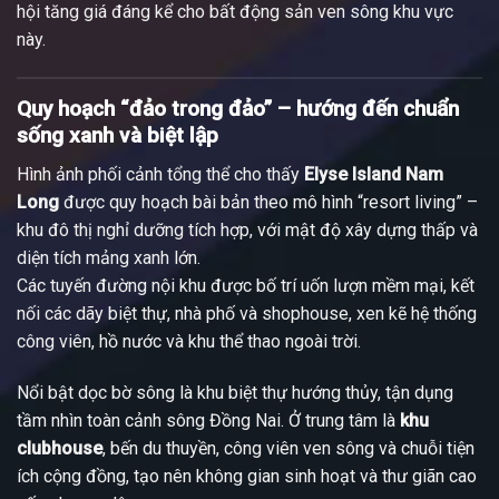
hội tăng giá đáng kể cho bất động sản ven sông khu vực
này.
Quy hoạch “đảo trong đảo” – hướng đến chuẩn
sống xanh và biệt lập
Hình ảnh phối cảnh tổng thể cho thấy
Elyse Island
Nam
Long
được quy hoạch bài bản theo mô hình “resort living” –
khu đô thị nghỉ dưỡng tích hợp, với mật độ xây dựng thấp và
diện tích mảng xanh lớn.
Các tuyến đường nội khu được bố trí uốn lượn mềm mại, kết
nối các dãy biệt thự, nhà phố và shophouse, xen kẽ hệ thống
công viên, hồ nước và khu thể thao ngoài trời.
Nổi bật dọc bờ sông là khu biệt thự hướng thủy, tận dụng
tầm nhìn toàn cảnh sông Đồng Nai. Ở trung tâm là
khu
clubhouse
, bến du thuyền, công viên ven sông và chuỗi tiện
ích cộng đồng, tạo nên không gian sinh hoạt và thư giãn cao