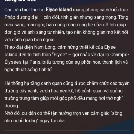
Các căn biệt thự tại
Elyse Island
mang phong cách kiến trúc
Pháp đương đại – cân đối, tinh giản nhưng sang trọng. Tông
màu sáng, mái ngói, ban công rộng cùng hệ cửa sổ lớn giúp
đón gió và ánh sáng tự nhiên, tạo nên không gian mở kết nối
với cảnh quan bên ngoài.
Theo đại diện Nam Long, cảm hứng thiết kế của Elyse
Island đến từ tinh thần “Elyse” – gợi nhắc về đại lộ Champs-
Élysées tại Paris, biểu tượng của sự phồn hoa, thanh lịch và
nghệ thuật sống tinh tế.
Hệ thống hạ tầng cảnh quan cũng được chăm chút: các tuyến
đường cây xanh, vườn hoa xen kẽ, hồ cảnh quan và quảng
trường trung tâm giúp mỗi góc phố đều mang hơi thở nghỉ
dưỡng.
Nhờ đó, cư dân có thể tận hưởng trọn vẹn cảm giác “sống
như nghỉ dưỡng” ngay tại nhà.