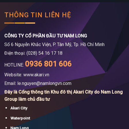
THÔNG TIN LIÊN HỆ
CÔNG TY CỔ PHẦN ĐẦU TƯ NAM LONG
Số 6 Nguyễn Khắc Viện, P. Tân Mỹ, Tp. Hồ Chí Minh
Điện thoại: (028) 54 16 17 18
0936 801 606
HOTLINE:
Website: www.akari.vn
Email:
le.nguyen@namlongvn.com
Đây là Cổng thông tin Khu đô thị Akari City do Nam Long
Group làm chủ đầu tư
Akari City
Waterpoint
Nam Long