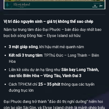
Vị trí đảo nguyên sinh – giá trị không thể sao chép
Nằm tại trung tâm đảo Đại Phước – bán đảo duy nhất bao
bọc bởi sông Đồng Nai – Elyse Island sở hữu:
3 mặt giáp sông
, khí hậu mát mẻ quanh năm
Kết nối 3 trung tâm
: TP.Thủ Đức – Long Thành – Biên
Hòa
Liền kề siêu dự án hạ tầng như
Sân bay Long Thành,
cao tốc Biên Hòa – Vũng Tàu, Vành Đai 3
Cách TP.HCM chỉ
25 – 35 phút
thông qua các tuyến
đường trục lớn
Đại Phước đang trở thành “đảo đô thị nghỉ dưỡng” hiếm hoi
còn lại gần Sài Gòn, và Elyse Island chính là mảnh ghép biểu