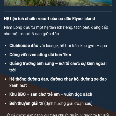
Hệ tiện ích chuẩn resort của cư dân Elyse Island
Nam Long đầu tư một hệ tiện ích riêng, tách biệt, đẳng cấp
như một resort 5 sao giữa đảo:
Clubhouse đảo
với lounge, hồ bơi tràn, khu gym – spa
Công viên ven sông dài hơn 1km
Quảng trường ánh sáng – nơi tổ chức sự kiện ngoài
trời
Hệ thống đường dạo, đường chạy bộ, đường xe đạp
xanh mát
Khu BBQ – sân chơi trẻ em – vườn đọc sách
Bến thuyền giải trí
(định hướng giai đoạn sau)
Tất cả được vận hành với tiêu chuẩn quản lý quốc tế từ đối