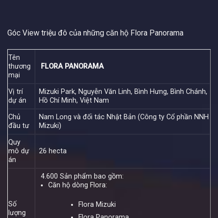
Góc View triệu đô của những căn hộ Flora Panorama
Tên
thương
FLORA PANORAMA
mại
Vị trí
Mizuki Park, Nguyễn Văn Linh, Bình Hưng, Bình Chánh,
dự án
Hồ Chí Minh, Việt Nam
Chủ
Nam Long và đối tác Nhật Bản (Công ty Cổ phần NNH
đầu tư
Mizuki)
Quy
mô dự
26 hecta
án
4.600 Sản phẩm bao gồm:
Căn hộ dòng Flora:
Số
Flora Mizuki
lượng
Flora Panorama