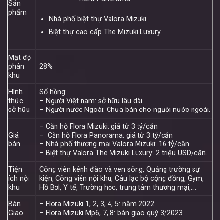
Sản
phẩm
Nhà phố biệt thự Valora Mizuki
Biệt thự cao cấp The Mizuki Luxury.
Mật độ
phân
28%
khu
Hình
Sổ hồng:
thức
– Người Việt nam: sở hữu lâu dài.
sở hữu
– Người nước Ngoài: Chưa bán cho người nước ngoài.
– Căn hộ Flora Mizuki: giá từ 3 tỷ/căn
Giá
– Căn hộ Flora Panorama: giá từ 3 tỷ/căn
bán
– Nhà phố thương mại Valora Mizuki: 16 tỷ/căn
– Biệt thự Valora The Mizuki Luxury: 2 triệu USD/căn.
Tiện
Công viên kênh đào và ven sông, Quảng trường sự
ích nội
kiện, Công viên nội khu, Câu lạc bộ cộng đồng, Gym,
khu
Hồ Bơi, Y tế, Trường học, trung tâm thương mại,….
Bàn
– Flora Mizuki 1, 2, 3, 4, 5: năm 2022
Giao
– Flora Mizuki Mp6, 7, 8: bàn giao quý 3/2023