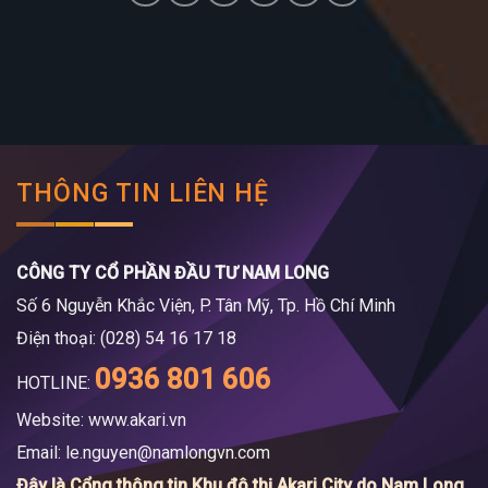
THÔNG TIN LIÊN HỆ
CÔNG TY CỔ PHẦN ĐẦU TƯ NAM LONG
Số 6 Nguyễn Khắc Viện, P. Tân Mỹ, Tp. Hồ Chí Minh
Điện thoại: (028) 54 16 17 18
0936 801 606
HOTLINE:
Website: www.akari.vn
Email:
le.nguyen@namlongvn.com
Đây là Cổng thông tin Khu đô thị Akari City do Nam Long