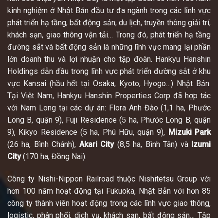
kinh nghiệm ở Nhật Bản đầu tư đa ngành trong các lĩnh vực
phát triển hạ tầng, bất động sản, du lịch, truyền thông giải trí,
khách sạn, giao thông vận tải… Trong đó, phát triển hạ tầng
đường sắt và bất động sản là những lĩnh vực mang lại phần
lớn doanh thu và lợi nhuận cho tập đoàn. Hankyu Hanshin
Holdings dẫn đầu trong lĩnh vực phát triển đường sắt ở khu
vực Kansai (hầu hết tại Osaka, Kyoto, Hyogo…) Nhật Bản.
Tại Việt Nam, Hankyu Hanshin Properties Corp đã hợp tác
với Nam Long tại các dự án: Flora Anh Đào (1,1 ha, Phước
Long B, quận 9), Fuji Residence (5 ha, Phước Long B, quận
9), Kikyo Residence (5 ha, Phú Hữu, quận 9),
Mizuki Park
(26 ha, Bình Chánh),
Akari City
(8,5 ha, Bình Tân) và
Izumi
City
(170 ha, Đồng Nai).
Công ty Nishi-Nippon Railroad thuộc Nishitetsu Group với
hơn 100 năm hoạt động tại Fukuoka, Nhật Bản với hơn 85
công ty thành viên hoạt động trong các lĩnh vực giao thông,
logistic, phân phối, dịch vụ, khách sạn, bất động sản… Tập