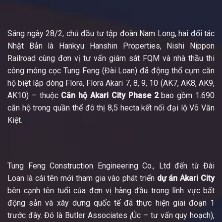
Sáng ngày 28/2, chủ đầu tư tập đoàn Nam Long, hai đối tác
Nhật Bản là Hankyu Hanshin Properties, Nishi Nippon
Railroad cùng đơn vị tư vấn giám sát FQM và nhà thầu thi
công móng cọc Tung Feng (Đài Loan) đã động thổ cụm căn
hộ biệt lập dòng Flora, Flora Akari 7, 8, 9, 10 (AK7, AK8, AK9,
AK10) – thuộc
Căn hộ Akari City Phase 2
bao gồm 1.690
căn hộ trong quần thể đô thị 8,5 hecta kết nối đại lộ Võ Văn
Kiệt.
Tung Feng Construction Engineering Co., Ltd đến từ Đài
Loan là cái tên mới tham gia vào phát triển
dự án Akari City
bên cạnh tên tuổi của đơn vị hàng đầu trong lĩnh vực bất
động sản và xây dựng quốc tế đã thực hiện giai đoạn 1
trước đây. Đó là Butler Associates
(
Úc – tư vấn quy hoạch),