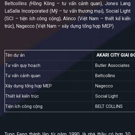
Beltcollins
(
Hồng Kông – tư vấn cảnh quan)
,
Jones Lang
LaSalle Incorporated (Mỹ – tư vấn thương mại), Social Light
(SCI – tiện ích công cộng), Alinco (Việt Nam – thiết kế kiến
trúc), Nagecco (Việt Nam – xây dựng tổng hợp MEP).
Tên dự án
AKARI CITY GIAI Đ
Tư vấn quy hoạch
Butler Associates
Tư vấn cảnh quan
Beltcollins
Xây dựng tổng hợp MEP
Nagecco
Thiết kế kiến trúc
Social Light
Tiện ích công cộng
BELT COLLINS
Tung Feng thành lập từ năm 1990, là nhà thầu có hơn 30