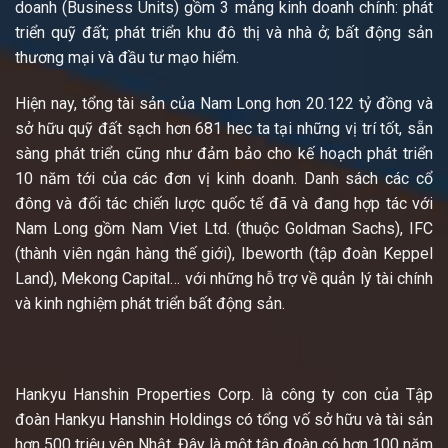
doanh (Business Units) gồm 3 mảng kinh doanh chính: phát
triển quỹ đất; phát triển khu đô thị và nhà ở; bất động sản
thương mại và đầu tư mạo hiểm.
Hiện nay, tổng tài sản của Nam Long hơn 20.122 tỷ đồng và
sở hữu quỹ đất sạch hơn 681 hec ta tại những vị trí tốt, sẵn
sàng phát triển cũng như đảm bảo cho kế hoạch phát triển
10 năm tới của các đơn vị kinh doanh. Danh sách các cổ
đông và đối tác chiến lược quốc tế đã và đang hợp tác với
Nam Long gồm Nam Viet Ltd. (thuộc Goldman Sachs), IFC
(thành viên ngân hàng thế giới), Ibeworth (tập đoàn Keppel
Land), Mekong Capital… với những hỗ trợ về quản lý tài chính
và kinh nghiệm phát triển bất động sản.
Hankyu Hanshin Properties Corp. là công ty con của Tập
đoàn Hankyu Hanshin Holdings có tổng vố sở hữu và tài sản
hơn 500 triệu yên Nhật. Đây là một tập đoàn có hơn 100 năm