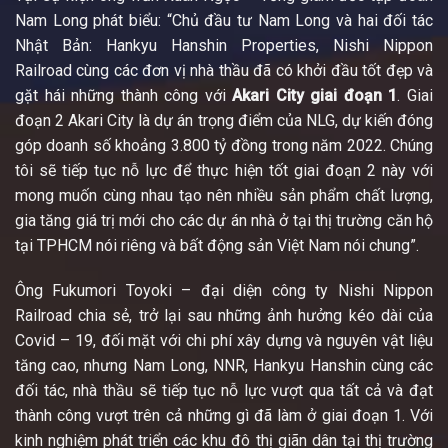
Nam Long phát biểu: “Chủ đầu tư Nam Long và hai đối tác
Nhật Bản: Hankyu Hanshin Properties, Nishi Nippon
Railroad cùng các đơn vị nhà thầu đã có khởi đầu tốt đẹp và
gặt hái những thành công với
Akari City giai đoạn 1
. Giai
đoạn 2 Akari City là dự án trọng điểm của NLG, dự kiến đóng
góp doanh số khoảng 3.800 tỷ đồng trong năm 2022. Chúng
tôi sẽ tiếp tục nỗ lực để thực hiện tốt giai đoạn 2 này với
mong muốn cùng nhau tạo nên nhiều sản phẩm chất lượng,
gia tăng giá trị mới cho các dự án nhà ở tại thị trường căn hộ
tại TPHCM nói riêng và bất động sản Việt Nam nói chung”.
Ông Fukumori Toyoki – đại diện công ty Nishi Nippon
Railroad chia sẻ, trở lại sau những ảnh hưởng kéo dài của
Covid – 19, đối mặt với chi phí xây dựng và nguyên vật liệu
tăng cao, nhưng Nam Long, NNR, Hankyu Hanshin cùng các
đối tác, nhà thầu sẽ tiếp tục nỗ lực vượt qua tất cả và đạt
thành công vượt trên cả những gì đã làm ở giai đoạn 1. Với
kinh nghiệm phát triển các khu đô thị giãn dân tại thị trường