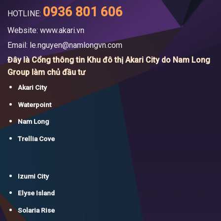
0936 801 606
HOTLINE:
Website: www.akari.vn
Email:
le.nguyen@namlongvn.com
Đây là Cổng thông tin Khu đô thị Akari City do Nam Long
Group làm chủ đầu tư
Akari City
Waterpoint
Nam Long
Trellia Cove
Izumi City
Elyse Island
Solaria Rise