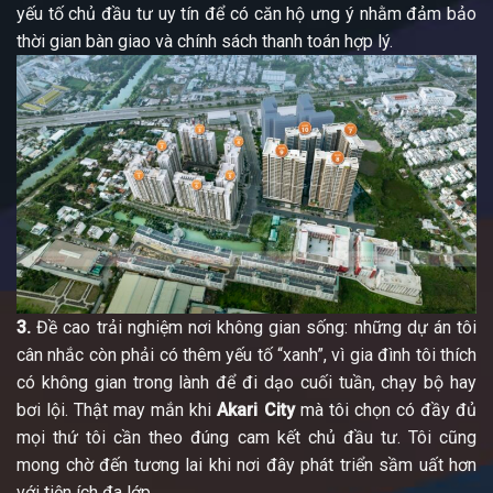
yếu tố chủ đầu tư uy tín để có căn hộ ưng ý nhằm đảm bảo
thời gian bàn giao và chính sách thanh toán hợp lý.
3.
Đề cao trải nghiệm nơi không gian sống: những dự án tôi
cân nhắc còn phải có thêm yếu tố “xanh”, vì gia đình tôi thích
có không gian trong lành để đi dạo cuối tuần, chạy bộ hay
bơi lội. Thật may mắn khi
Akari City
mà tôi chọn có đầy đủ
mọi thứ tôi cần theo đúng cam kết chủ đầu tư. Tôi cũng
mong chờ đến tương lai khi nơi đây phát triển sầm uất hơn
với tiện ích đa lớp.