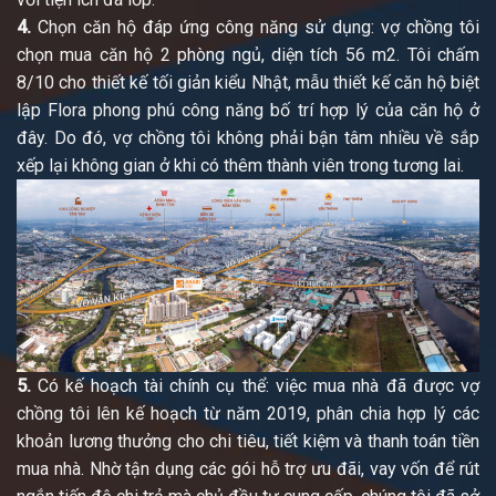
4.
Chọn căn hộ đáp ứng công năng sử dụng: vợ chồng tôi
chọn mua căn hộ 2 phòng ngủ, diện tích 56 m2. Tôi chấm
8/10 cho thiết kế tối giản kiểu Nhật, mẫu thiết kế căn hộ biệt
lập Flora phong phú công năng bố trí hợp lý của căn hộ ở
đây. Do đó, vợ chồng tôi không phải bận tâm nhiều về sắp
xếp lại không gian ở khi có thêm thành viên trong tương lai.
5.
Có kế hoạch tài chính cụ thể: việc mua nhà đã được vợ
chồng tôi lên kế hoạch từ năm 2019, phân chia hợp lý các
khoản lương thưởng cho chi tiêu, tiết kiệm và thanh toán tiền
mua nhà. Nhờ tận dụng các gói hỗ trợ ưu đãi, vay vốn để rút