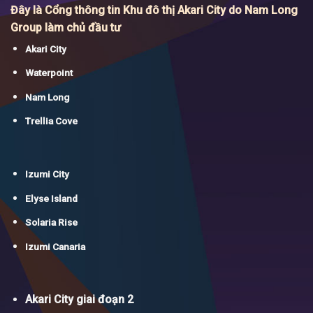
Đây là Cổng thông tin Khu đô thị Akari City do Nam Long
Group làm chủ đầu tư
Akari City
Waterpoint
Nam Long
Trellia Cove
Izumi City
Elyse Island
Solaria Rise
Izumi Canaria
Akari City giai đoạn 2