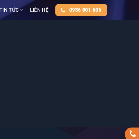
TIN TỨC
LIÊN HỆ
0936 801 606