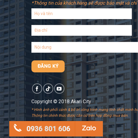
*Thông tin của khách hàng sẽ được bảo mật và chỉ 
Copyright © 2018 Akari City
* Hình ảnh phối cảnh & bố trí công trình mang tính chất minh ho
Thông tin chính thức được căn cứ trên hợp đồng mua bán.
0936 801 606