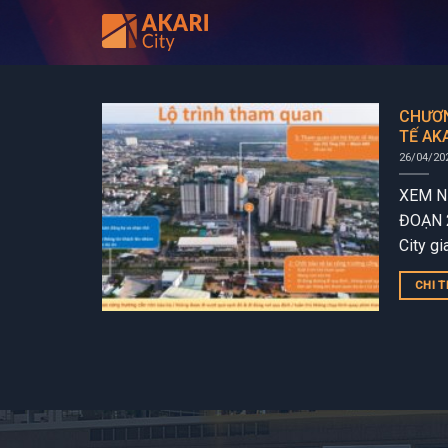
Bỏ
qua
nội
dung
CHƯƠN
TẾ AKA
26/04/20
XEM N
ĐOẠN 2
City gi
Ricons 
CHI T