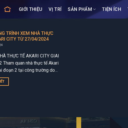
GIỚI THIỆU
VỊ TRÍ
SẢN PHẨM
TIỆN ÍCH
G TRÌNH XEM NHÀ THỰC
RI CITY TỪ 27/04/2024
24
HÀ THỰC TẾ AKARI CITY GIAI
 Tham quan nhà thực tế Akari
ai đoạn 2 tại công trường do
làm tổng thầu. Nhà thực tế...
IẾT