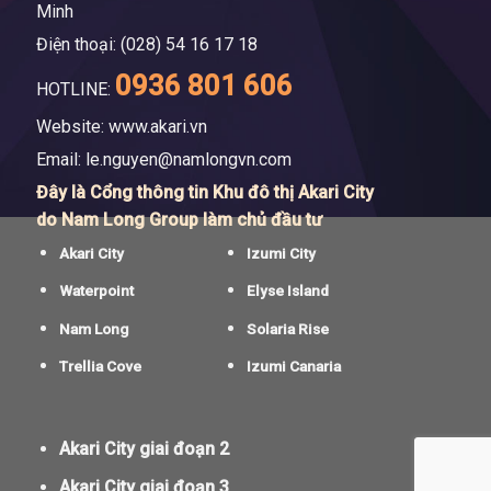
Minh
Điện thoại: (028) 54 16 17 18
0936 801 606
HOTLINE:
Website: www.akari.vn
Email:
le.nguyen@namlongvn.com
Đây là Cổng thông tin Khu đô thị Akari City
do Nam Long Group làm chủ đầu tư
Akari City
Izumi City
Waterpoint
Elyse Island
Nam Long
Solaria Rise
Trellia Cove
Izumi Canaria
Akari City giai đoạn 2
Akari City giai đoạn 3