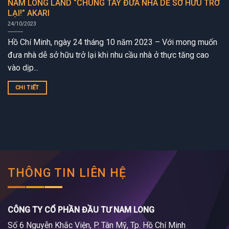
NAM LONG LAND “CHUNG TAY ĐƯA NHÀ DỄ SỞ HỮU TRỞ
LẠI!” AKARI
24/10/2023
Hồ Chí Minh, ngày 24 tháng 10 năm 2023 – Với mong muốn
đưa nhà dễ sở hữu trở lại khi nhu cầu nhà ở thực tăng cao
vào dịp...
CHI TIẾT
THÔNG TIN LIÊN HỆ
CÔNG TY CỔ PHẦN ĐẦU TƯ NAM LONG
Số 6 Nguyễn Khắc Viện, P. Tân Mỹ, Tp. Hồ Chí Minh