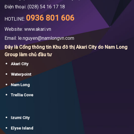
Điện thoại: (028) 54 16 17 18
0936 801 606
HOTLINE:
Website: www.akari.vn
Email:
le.nguyen@namlongvn.com
Đây là Cổng thông tin Khu đô thị Akari City do Nam Long
Group làm chủ đầu tư
Akari City
Waterpoint
Nam Long
Trellia Cove
Izumi City
Elyse Island