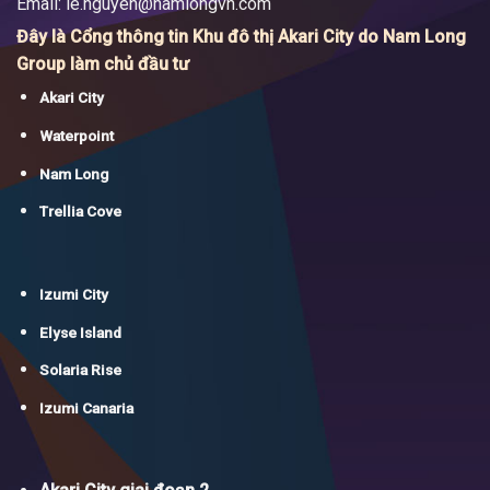
Email:
le.nguyen@namlongvn.com
Đây là Cổng thông tin Khu đô thị Akari City do Nam Long
Group làm chủ đầu tư
Akari City
Waterpoint
Nam Long
Trellia Cove
Izumi City
Elyse Island
Solaria Rise
Izumi Canaria