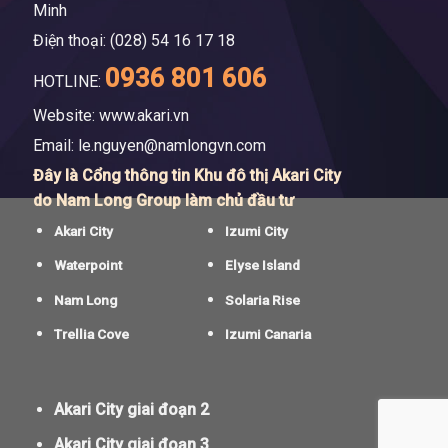
Minh
Điện thoại: (028) 54 16 17 18
0936 801 606
HOTLINE:
Website: www.akari.vn
Email:
le.nguyen@namlongvn.com
Đây là Cổng thông tin Khu đô thị Akari City
do Nam Long Group làm chủ đầu tư
Akari City
Izumi City
Waterpoint
Elyse Island
Nam Long
Solaria Rise
Trellia Cove
Izumi Canaria
Akari City giai đoạn 2
Akari City giai đoạn 3