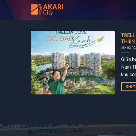
Bỏ
qua
nội
dung
TRELL
THIỆN
TẠI M
28/10/20
Giữa b
Nam TP
khu co
đô thị 
CHI T
Chánh)