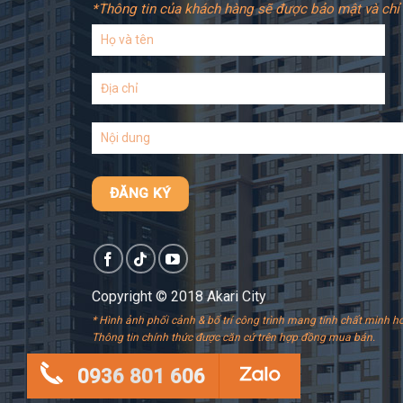
*Thông tin của khách hàng sẽ được bảo mật và chỉ 
Copyright © 2018 Akari City
* Hình ảnh phối cảnh & bố trí công trình mang tính chất minh ho
Thông tin chính thức được căn cứ trên hợp đồng mua bán.
0936 801 606