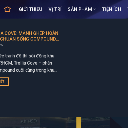
GIỚI THIỆU
VỊ TRÍ
SẢN PHẨM
TIỆN ÍCH
IA COVE: MẢNH GHÉP HOÀN
 CHUẨN SỐNG COMPOUND
IZUKI PARK
25
ức tranh đô thị sôi động khu
.HCM, Trellia Cove – phân
mpound cuối cùng trong khu
tích hợp Mizuki Park (Bình
IẾT
 do Nam...