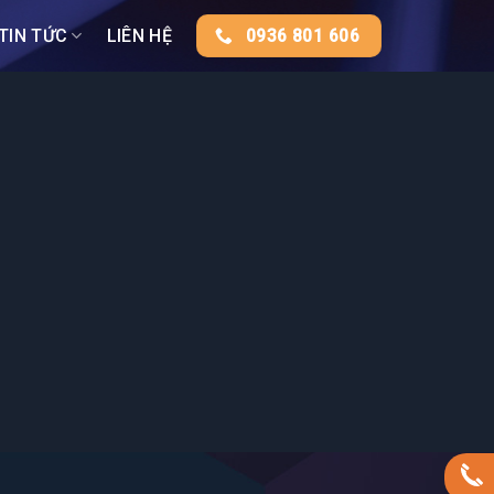
TIN TỨC
LIÊN HỆ
0936 801 606