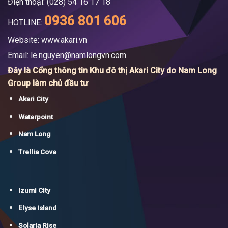
Điện thoại: (028) 54 16 17 18
0936 801 606
HOTLINE:
Website: www.akari.vn
Email:
le.nguyen@namlongvn.com
Đây là Cổng thông tin Khu đô thị Akari City do Nam Long
Group làm chủ đầu tư
Akari City
Waterpoint
Nam Long
Trellia Cove
Izumi City
Elyse Island
Solaria Rise