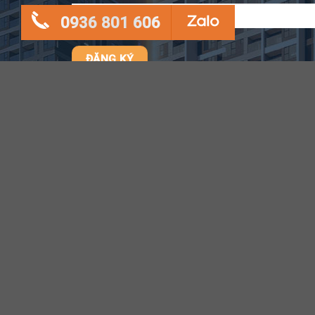
0936 801 606
Copyright © 2018 Akari City
* Hình ảnh phối cảnh & bố trí công trình mang tính chất minh ho
Thông tin chính thức được căn cứ trên hợp đồng mua bán.