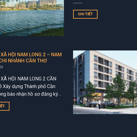
100 TRIỆU/THÁNG
CHI TIẾT
 XÃ HỘI NAM LONG 2 – NAM
CHI NHÁNH CẦN THƠ
23
 XÃ HỘI NAM LONG 2 CẦN
 Xây dựng Thành phố Cần
ông báo nhận hồ sơ đăng ký
 962 căn nhà ở xã...
IẾT