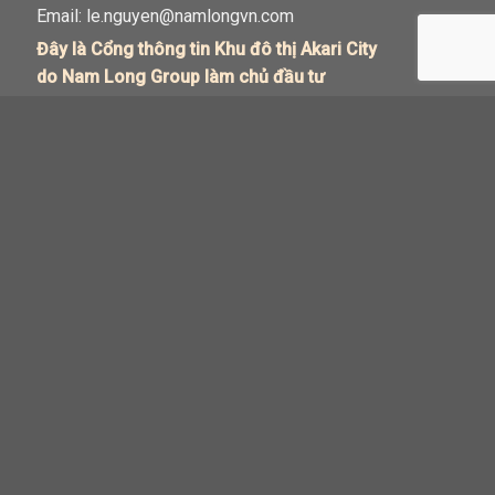
Email:
le.nguyen@namlongvn.com
Đây là Cổng thông tin Khu đô thị Akari City
do Nam Long Group làm chủ đầu tư
Akari City
Izumi City
Waterpoint
Elyse Island
Nam Long
Solaria Rise
Trellia Cove
Izumi Canaria
Akari City giai đoạn 2
Akari City giai đoạn 3