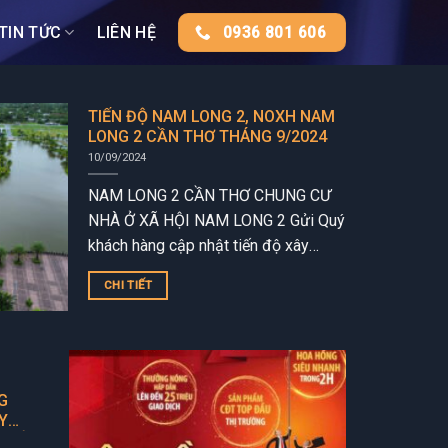
TIN TỨC
LIÊN HỆ
0936 801 606
TIẾN ĐỘ NAM LONG 2, NOXH NAM
LONG 2 CẦN THƠ THÁNG 9/2024
10/09/2024
NAM LONG 2 CẦN THƠ CHUNG CƯ
NHÀ Ở XÃ HỘI NAM LONG 2 Gửi Quý
khách hàng cập nhật tiến độ xây
dựng dự án Nam Long 2 Cần...
CHI TIẾT
G
Y
 SỐ