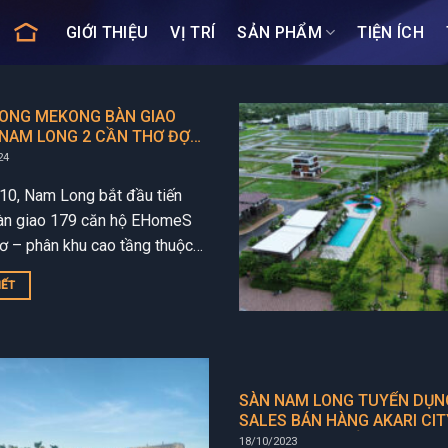
GIỚI THIỆU
VỊ TRÍ
SẢN PHẨM
TIỆN ÍCH
ONG MEKONG BÀN GIAO
NAM LONG 2 CẦN THƠ ĐỢT
24
10, Nam Long bắt đầu tiến
àn giao 179 căn hộ EHomeS
ơ – phân khu cao tầng thuộc
 thị Nam Long Central Lake.
IẾT
SÀN NAM LONG TUYỂN DỤN
SALES BÁN HÀNG AKARI CIT
LƯƠNG + HOA HỒNG DOANH
18/10/2023