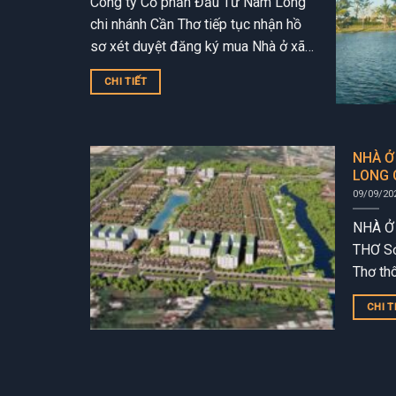
Công ty Cổ phần Đầu Tư Nam Long
chi nhánh Cần Thơ tiếp tục nhận hồ
sơ xét duyệt đăng ký mua Nhà ở xã
hội Nam Long 2 Cần...
CHI TIẾT
NHÀ Ở
LONG 
09/09/20
NHÀ Ở
THƠ Sở
Thơ th
mua gần
CHI T