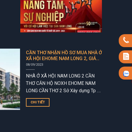
CẦN THƠ NHẬN HỒ SƠ MUA NHÀ Ở
XÃ HỘI EHOME NAM LONG 2, GIÁ
GẦN 16 TRIỆU/M2
08/09/2023
NHÀ Ở XÃ HỘI NAM LONG 2 CẦN
THƠ CĂN HỘ NOXH EHOME NAM
LONG CẦN THƠ 2 Sở Xây dựng Tp .
Cần Thơ thông báo nhận hồ sơ...
CHI TIẾT