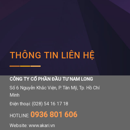
THÔNG TIN LIÊN HỆ
CÔNG TY CỔ PHẦN ĐẦU TƯ NAM LONG
Số 6 Nguyễn Khắc Viện, P. Tân Mỹ, Tp. Hồ Chí
Minh
Điện thoại: (028) 54 16 17 18
0936 801 606
HOTLINE:
Website: www.akari.vn