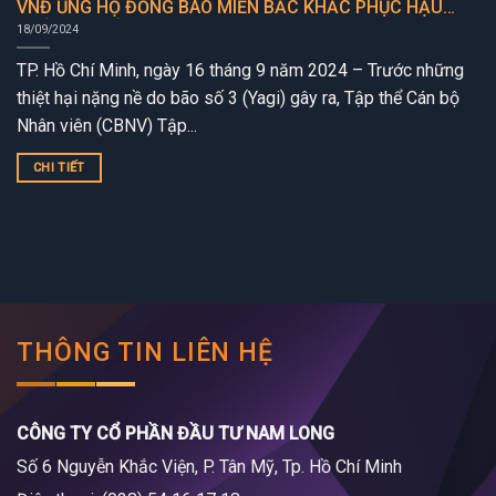
VNĐ ỦNG HỘ ĐỒNG BÀO MIỀN BẮC KHẮC PHỤC HẬU
QUẢ BÃO SỐ 3 (YAGI)
18/09/2024
TP. Hồ Chí Minh, ngày 16 tháng 9 năm 2024 – Trước những
thiệt hại nặng nề do bão số 3 (Yagi) gây ra, Tập thể Cán bộ
Nhân viên (CBNV) Tập...
CHI TIẾT
THÔNG TIN LIÊN HỆ
CÔNG TY CỔ PHẦN ĐẦU TƯ NAM LONG
Số 6 Nguyễn Khắc Viện, P. Tân Mỹ, Tp. Hồ Chí Minh