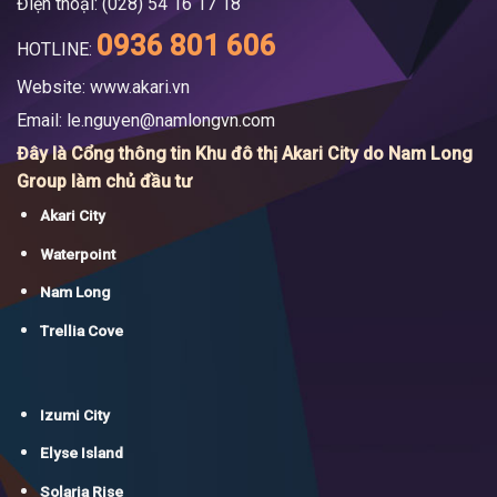
Điện thoại: (028) 54 16 17 18
0936 801 606
HOTLINE:
Website: www.akari.vn
Email:
le.nguyen@namlongvn.com
Đây là Cổng thông tin Khu đô thị Akari City do Nam Long
Group làm chủ đầu tư
Akari City
Waterpoint
Nam Long
Trellia Cove
Izumi City
Elyse Island
Solaria Rise