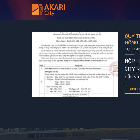
Bỏ
qua
nội
dung
QUY T
HỒNG 
11/11/20
NỘP H
CITY N
dẫn và
City gi
CHI T