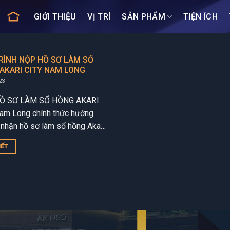
GIỚI THIỆU
VỊ TRÍ
SẢN PHẨM
TIỆN ÍCH
RÌNH NỘP HỒ SƠ LÀM SỔ
AKARI CITY NAM LONG
23
Ồ SƠ LÀM SỔ HỒNG AKARI
am Long chính thức hướng
 nhận hồ sơ làm sổ hồng Akari
ai đoạn 1. Cùng tranh thủ làm...
IẾT