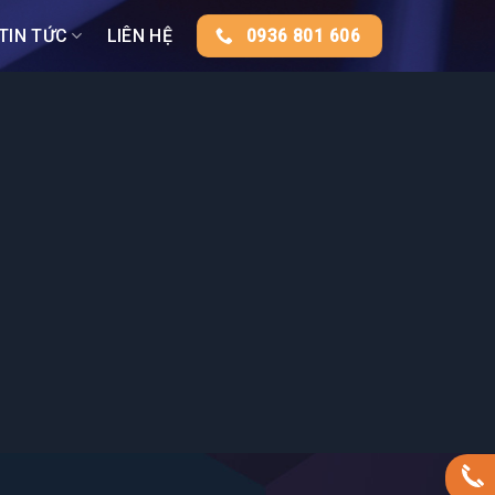
TIN TỨC
LIÊN HỆ
0936 801 606