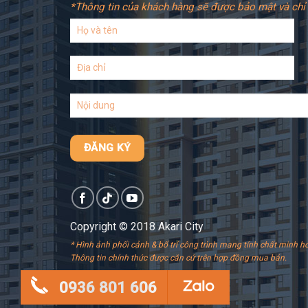
*Thông tin của khách hàng sẽ được bảo mật và chỉ 
Copyright © 2018 Akari City
* Hình ảnh phối cảnh & bố trí công trình mang tính chất minh ho
Thông tin chính thức được căn cứ trên hợp đồng mua bán.
0936 801 606