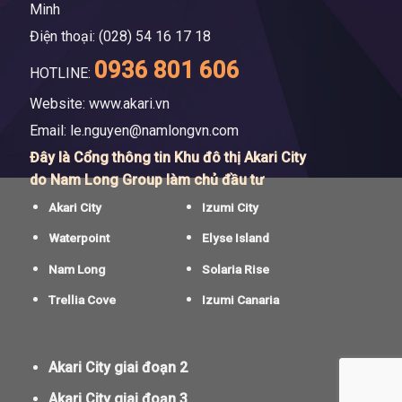
Minh
Điện thoại: (028) 54 16 17 18
0936 801 606
HOTLINE:
Website: www.akari.vn
Email:
le.nguyen@namlongvn.com
Đây là Cổng thông tin Khu đô thị Akari City
do Nam Long Group làm chủ đầu tư
Akari City
Izumi City
Waterpoint
Elyse Island
Nam Long
Solaria Rise
Trellia Cove
Izumi Canaria
Akari City giai đoạn 2
Akari City giai đoạn 3