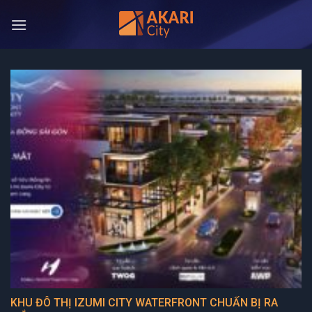
Bỏ
qua
nội
dung
KHU ĐÔ THỊ IZUMI CITY WATERFRONT CHUẨN BỊ RA