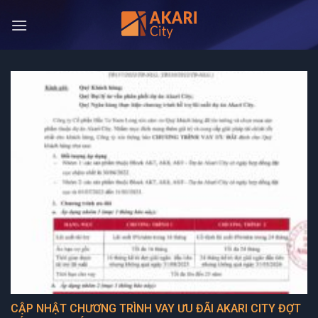
Bỏ
qua
nội
dung
CẬP NHẬT CHƯƠNG TRÌNH VAY ƯU ĐÃI AKARI CITY ĐỢT