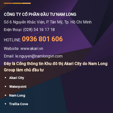
CÔNG TY CỔ PHẦN ĐẦU TƯ NAM LONG
Số 6 Nguyễn Khắc Viện, P. Tân Mỹ, Tp. Hồ Chí Minh
Điện thoại: (028) 54 16 17 18
0936 801 606
HOTLINE:
Website: www.akari.vn
Email:
le.nguyen@namlongvn.com
Đây là Cổng thông tin Khu đô thị Akari City do Nam Long
Group làm chủ đầu tư
Akari City
Waterpoint
Nam Long
Trellia Cove