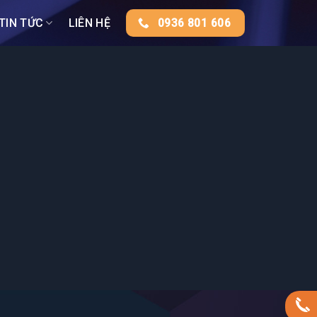
TIN TỨC
LIÊN HỆ
0936 801 606