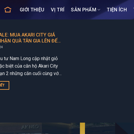
GIỚI THIỆU
VỊ TRÍ
SẢN PHẨM
TIỆN ÍCH
ALE: MUA AKARI CITY GIÁ
NHẬN QUÀ TÂN GIA LÊN ĐẾN
RIỆU
24
u tư Nam Long cập nhật giỏ
c biệt của căn hộ Akari City
oạn 2 những căn cuối cùng với
 kì hấp dẫn với...
IẾT