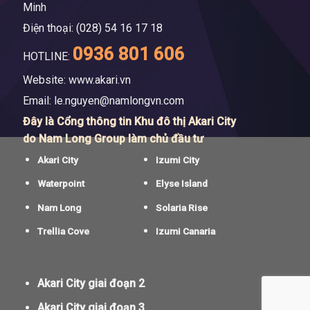
Minh
Điện thoại: (028) 54 16 17 18
0936 801 606
HOTLINE:
Website: www.akari.vn
Email:
le.nguyen@namlongvn.com
Đây là Cổng thông tin Khu đô thị Akari City
do Nam Long Group làm chủ đầu tư
Akari City
Izumi City
Waterpoint
Elyse Island
Nam Long
Solaria Rise
Trellia Cove
Izumi Canaria
Akari City giai đoạn 2
Akari City giai đoạn 3