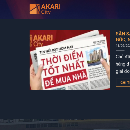
Bỏ
qua
nội
dung
SĂN S
GỐC, 
710 T
11/09/20
Chủ đầ
hàng đặ
giai đ
giá cực
CHI T