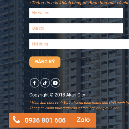
*Thông tin của khách hàng sẽ được bảo mật và chỉ 
Copyright © 2018 Akari City
* Hình ảnh phối cảnh & bố trí công trình mang tính chất minh ho
Thông tin chính thức được căn cứ trên hợp đồng mua bán.
0936 801 606