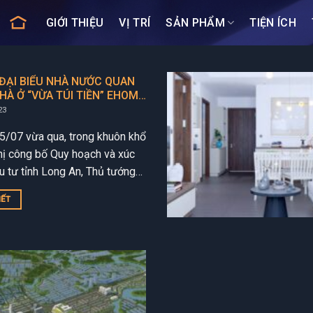
GIỚI THIỆU
VỊ TRÍ
SẢN PHẨM
TIỆN ÍCH
ĐẠI BIỂU NHÀ NƯỚC QUAN
HÀ Ở “VỪA TÚI TIỀN” EHOME
LONG
23
5/07 vừa qua, trong khuôn khổ
hị công bố Quy hoạch và xúc
u tư tỉnh Long An, Thủ tướng
inh Chính cùng các lãnh
IẾT