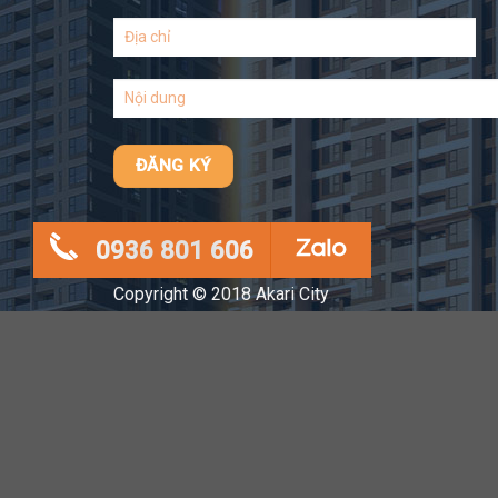
0936 801 606
Copyright © 2018 Akari City
* Hình ảnh phối cảnh & bố trí công trình mang tính chất minh ho
Thông tin chính thức được căn cứ trên hợp đồng mua bán.