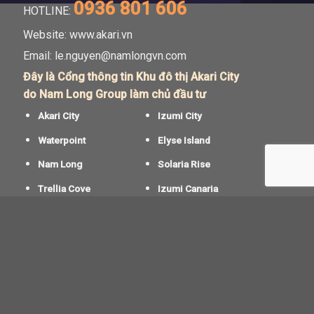
0936 801 606
HOTLINE:
Website: www.akari.vn
Email:
le.nguyen@namlongvn.com
Đây là Cổng thông tin Khu đô thị Akari City
do Nam Long Group làm chủ đầu tư
Akari City
Izumi City
Waterpoint
Elyse Island
Nam Long
Solaria Rise
Trellia Cove
Izumi Canaria
Akari City giai đoạn 2
Akari City giai đoạn 3