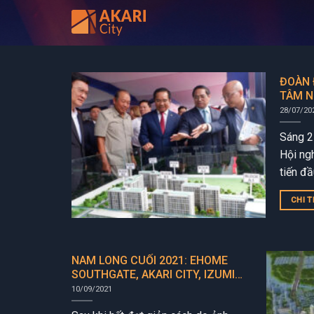
Bỏ
qua
nội
dung
ĐOÀN 
TÂM N
NAM 
28/07/20
Sáng 2
Hội ng
tiến đầ
Phạm M
CHI T
đạo...
NAM LONG CUỐI 2021: EHOME
SOUTHGATE, AKARI CITY, IZUMI
CITY
10/09/2021