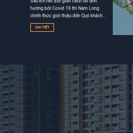
Sau khi hết đợt giản cách do ảnh
hưởng bởi Covid 19 thì Nam Long
chính thức giới thiệu đến Quý khách
hàng các dự án Ehome Southgate,
CHI TIẾT
Izumi City,...