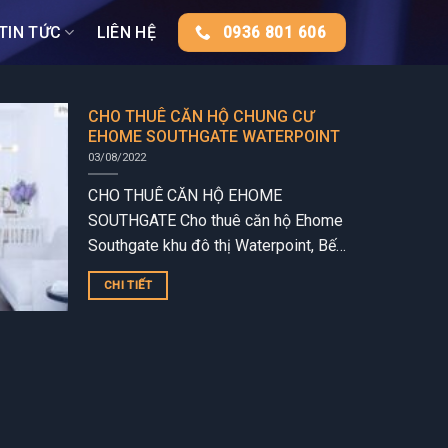
TIN TỨC
LIÊN HỆ
0936 801 606
CHO THUÊ CĂN HỘ CHUNG CƯ
EHOME SOUTHGATE WATERPOINT
03/08/2022
CHO THUÊ CĂN HỘ EHOME
SOUTHGATE Cho thuê căn hộ Ehome
Southgate khu đô thị Waterpoint, Bến
Lức, Long An trực tiếp từ phòng kinh
CHI TIẾT
doanh chủ đầu tư Nam...