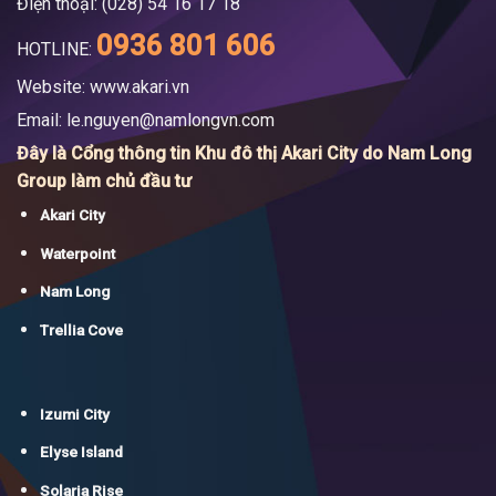
Điện thoại: (028) 54 16 17 18
0936 801 606
HOTLINE:
Website: www.akari.vn
Email:
le.nguyen@namlongvn.com
Đây là Cổng thông tin Khu đô thị Akari City do Nam Long
Group làm chủ đầu tư
Akari City
Waterpoint
Nam Long
Trellia Cove
Izumi City
Elyse Island
Solaria Rise