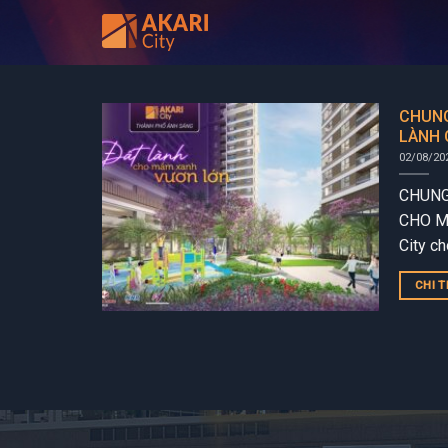
Bỏ
qua
nội
dung
CHUNG
LÀNH 
02/08/20
CHUNG
CHO M
City c
triển t
CHI T
sống an