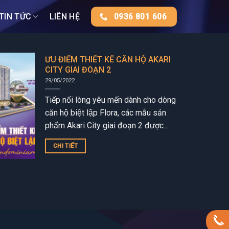
TIN TỨC
LIÊN HỆ
0936 801 606
ƯU ĐIỂM THIẾT KẾ CĂN HỘ AKARI
CITY GIAI ĐOẠN 2
29/05/2022
Tiếp nối lòng yêu mến dành cho dòng
căn hộ biệt lập Flora, các mẫu sản
phẩm Akari City giai đoạn 2 được
phát triển trên chuẩn Flora
CHI TIẾT
Condominium Flora...