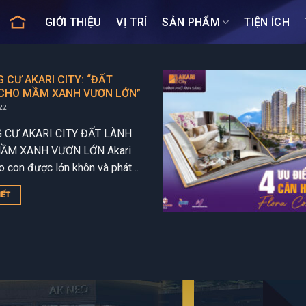
GIỚI THIỆU
VỊ TRÍ
SẢN PHẨM
TIỆN ÍCH
 CƯ AKARI CITY: “ĐẤT
CHO MẦM XANH VƯƠN LỚN”
22
 CƯ AKARI CITY ĐẤT LÀNH
ẦM XANH VƯƠN LỚN Akari
ho con được lớn khôn và phát
oàn diện trong một môi trường
IẾT
 vui...