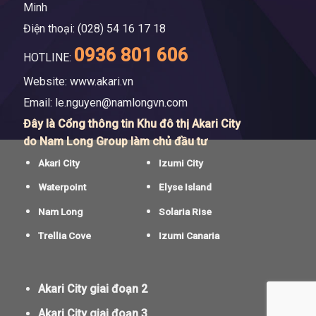
Minh
Điện thoại: (028) 54 16 17 18
0936 801 606
HOTLINE:
Website: www.akari.vn
Email:
le.nguyen@namlongvn.com
Đây là Cổng thông tin Khu đô thị Akari City
do Nam Long Group làm chủ đầu tư
Akari City
Izumi City
Waterpoint
Elyse Island
Nam Long
Solaria Rise
Trellia Cove
Izumi Canaria
Akari City giai đoạn 2
Akari City giai đoạn 3