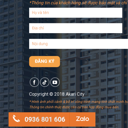
*Thông tin của khách hàng sẽ được bảo mật và chỉ 
Copyright © 2018 Akari City
* Hình ảnh phối cảnh & bố trí công trình mang tính chất minh ho
Thông tin chính thức được căn cứ trên hợp đồng mua bán.
0936 801 606