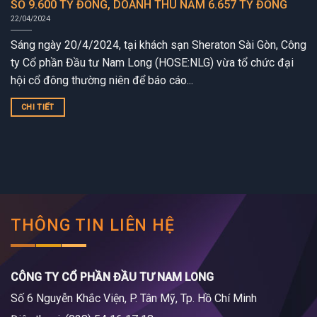
SỐ 9.600 TỶ ĐỒNG, DOANH THU NĂM 6.657 TỶ ĐỒNG
22/04/2024
Sáng ngày 20/4/2024, tại khách sạn Sheraton Sài Gòn, Công
ty Cổ phần Đầu tư Nam Long (HOSE:NLG) vừa tổ chức đại
hội cổ đông thường niên để báo cáo...
CHI TIẾT
THÔNG TIN LIÊN HỆ
CÔNG TY CỔ PHẦN ĐẦU TƯ NAM LONG
Số 6 Nguyễn Khắc Viện, P. Tân Mỹ, Tp. Hồ Chí Minh