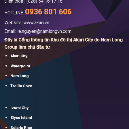
Điện thoại: (028) 54 16 17 18
0936 801 606
HOTLINE:
Website: www.akari.vn
Email:
le.nguyen@namlongvn.com
Đây là Cổng thông tin Khu đô thị Akari City do Nam Long
Group làm chủ đầu tư
Akari City
Waterpoint
Nam Long
Trellia Cove
Izumi City
Elyse Island
Solaria Rise