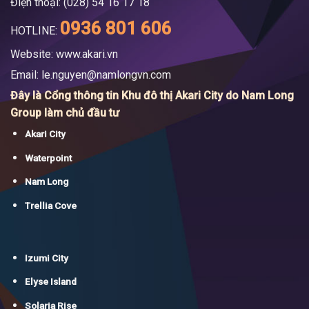
Điện thoại: (028) 54 16 17 18
0936 801 606
HOTLINE:
Website: www.akari.vn
Email:
le.nguyen@namlongvn.com
Đây là Cổng thông tin Khu đô thị Akari City do Nam Long
Group làm chủ đầu tư
Akari City
Waterpoint
Nam Long
Trellia Cove
Izumi City
Elyse Island
Solaria Rise