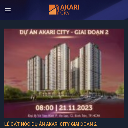
Bỏ
qua
nội
dung
LỄ CẤT NÓC DỰ ÁN AKARI CITY GIAI ĐOẠN 2