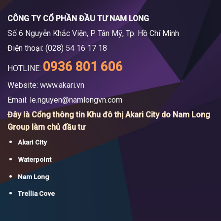
CÔNG TY CỔ PHẦN ĐẦU TƯ NAM LONG
Số 6 Nguyễn Khắc Viện, P. Tân Mỹ, Tp. Hồ Chí Minh
Điện thoại: (028) 54 16 17 18
0936 801 606
HOTLINE:
Website: www.akari.vn
Email:
le.nguyen@namlongvn.com
Đây là Cổng thông tin Khu đô thị Akari City do Nam Long
Group làm chủ đầu tư
Akari City
Waterpoint
Nam Long
Trellia Cove