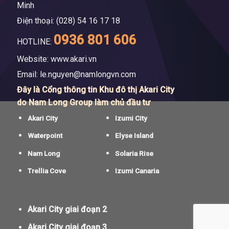
Minh
Điện thoại: (028) 54 16 17 18
0936 801 606
HOTLINE:
Website: www.akari.vn
Email:
le.nguyen@namlongvn.com
Đây là Cổng thông tin Khu đô thị Akari City
do Nam Long Group làm chủ đầu tư
Akari City
Izumi City
Waterpoint
Elyse Island
Nam Long
Solaria Rise
Trellia Cove
Izumi Canaria
Akari City giai đoạn 2
Akari City giai đoạn 3