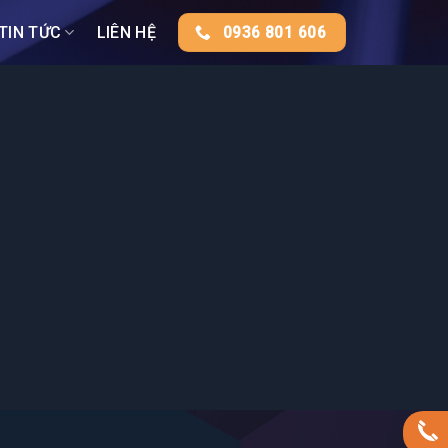
TIN TỨC
LIÊN HỆ
0936 801 606