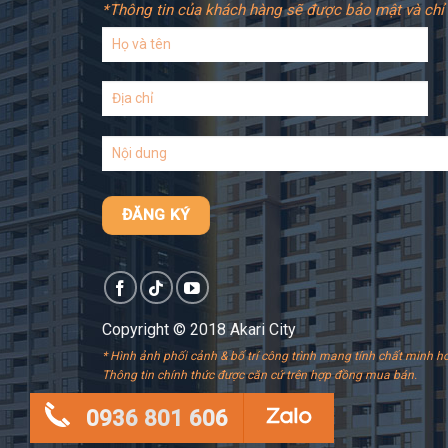
*Thông tin của khách hàng sẽ được bảo mật và chỉ 
Copyright © 2018 Akari City
* Hình ảnh phối cảnh & bố trí công trình mang tính chất minh ho
Thông tin chính thức được căn cứ trên hợp đồng mua bán.
0936 801 606