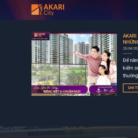
Bỏ
qua
nội
dung
AKARI 
NHỮNG
25/04/20
Để nân
kiếm s
thường
an cư g
CHI T