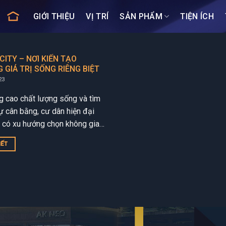
GIỚI THIỆU
VỊ TRÍ
SẢN PHẨM
TIỆN ÍCH
CITY – NƠI KIẾN TẠO
 GIÁ TRỊ SỐNG RIÊNG BIỆT
23
g cao chất lượng sống và tìm
ự cân bằng, cư dân hiện đại
 có xu hướng chọn không gian
ần gũi với thiên nhiên...
IẾT