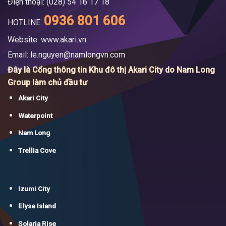
Điện thoại: (028) 54 16 17 18
0936 801 606
HOTLINE:
Website: www.akari.vn
Email:
le.nguyen@namlongvn.com
Đây là Cổng thông tin Khu đô thị Akari City do Nam Long
Group làm chủ đầu tư
Akari City
Waterpoint
Nam Long
Trellia Cove
Izumi City
Elyse Island
Solaria Rise