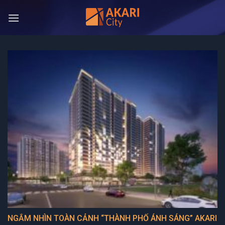
Bỏ
qua
nội
dung
NGẮM NHÌN TOÀN CẢNH “THÀNH PHỐ ÁNH SÁNG” AKARI