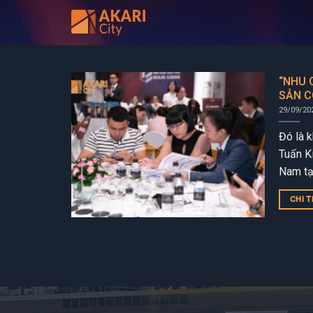
Bỏ
qua
nội
dung
“NHU 
SẢN C
29/09/20
Đó là 
Tuấn K
Nam tại
Hồ Chí 
CHI T