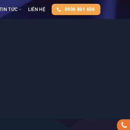
TIN TỨC
LIÊN HỆ
0936 801 606