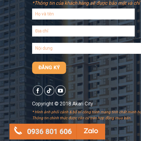
*Thông tin của khách hàng sẽ được bảo mật và chỉ 
Copyright © 2018 Akari City
* Hình ảnh phối cảnh & bố trí công trình mang tính chất minh ho
Thông tin chính thức được căn cứ trên hợp đồng mua bán.
0936 801 606