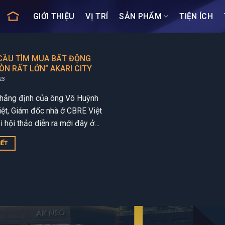
GIỚI THIỆU
VỊ TRÍ
SẢN PHẨM
TIỆN ÍCH
CẦU TÌM MUA BẤT ĐỘNG
ÒN RẤT LỚN” AKARI CITY
23
khẳng định của ông Võ Huỳnh
iệt, Giám đốc nhà ở CBRE Việt
 hội thảo diễn ra mới đây ở
Minh. Với nhu...
IẾT