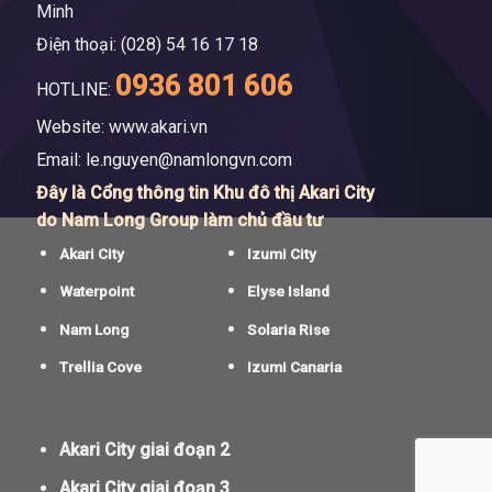
Minh
Điện thoại: (028) 54 16 17 18
0936 801 606
HOTLINE:
Website: www.akari.vn
Email:
le.nguyen@namlongvn.com
Đây là Cổng thông tin Khu đô thị Akari City
do Nam Long Group làm chủ đầu tư
Akari City
Izumi City
Waterpoint
Elyse Island
Nam Long
Solaria Rise
Trellia Cove
Izumi Canaria
Akari City giai đoạn 2
Akari City giai đoạn 3