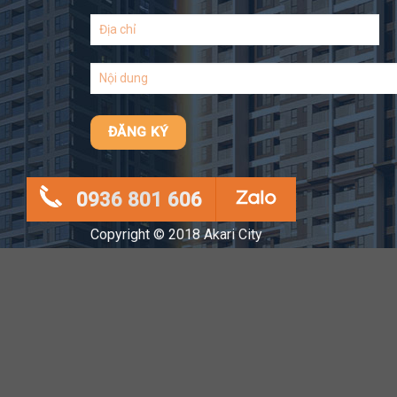
0936 801 606
Copyright © 2018 Akari City
* Hình ảnh phối cảnh & bố trí công trình mang tính chất minh ho
Thông tin chính thức được căn cứ trên hợp đồng mua bán.