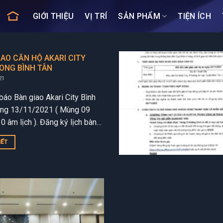
GIỚI THIỆU
VỊ TRÍ
SẢN PHẨM
TIỆN ÍCH
IAO CĂN HỘ AKARI CITY
ONG BÌNH TÂN
21
báo Bàn giao Akari City Bình
áng 13/11/2021 ( Mùng 09
0 âm lịch ). Đăng ký lịch bàn
kari An Lạc Bình Tân. BÀN
IẾT