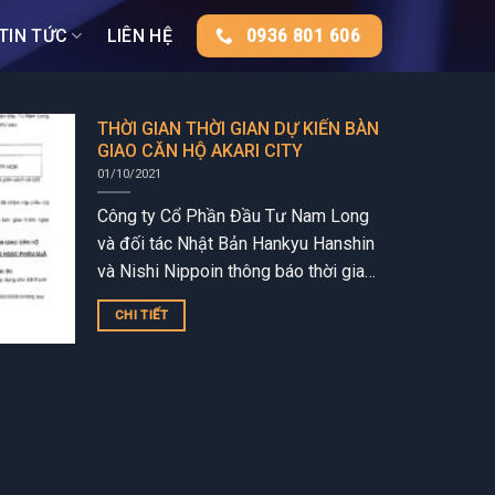
TIN TỨC
LIÊN HỆ
0936 801 606
THỜI GIAN THỜI GIAN DỰ KIẾN BÀN
GIAO CĂN HỘ AKARI CITY
01/10/2021
Công ty Cổ Phần Đầu Tư Nam Long
và đối tác Nhật Bản Hankyu Hanshin
và Nishi Nippoin thông báo thời gian
bàn giao Căn hộ Akari City. BÀN
CHI TIẾT
GIAO...