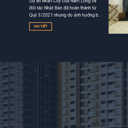
Dự án Akari City của Nam Long và
đối tác Nhật Bản đã hoàn thành từ
Quý 3/2021 nhưng do ảnh hưởng bởi
Covid 19 (phải giãn cách toàn Sài...
CHI TIẾT