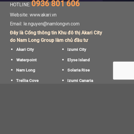
0936 801 606
HOTLINE:
Website: www.akari.vn
Email:
le.nguyen@namlongvn.com
Đây là Cổng thông tin Khu đô thị Akari City
do Nam Long Group làm chủ đầu tư
Akari City
Izumi City
Waterpoint
Elyse Island
Nam Long
Solaria Rise
Trellia Cove
Izumi Canaria
Akari City giai đoạn 2
Akari City giai đoạn 3