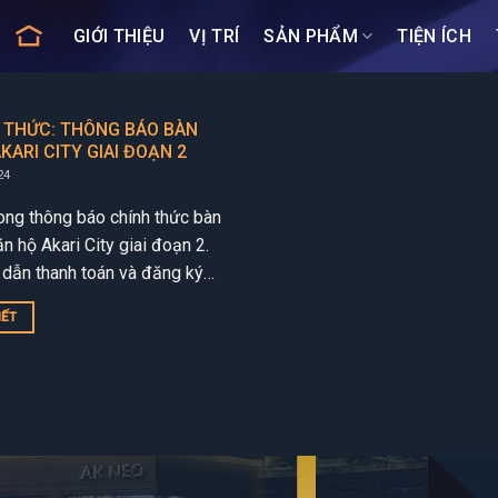
GIỚI THIỆU
VỊ TRÍ
SẢN PHẨM
TIỆN ÍCH
 THỨC: THÔNG BÁO BÀN
KARI CITY GIAI ĐOẠN 2
24
ng thông báo chính thức bàn
n hộ Akari City giai đoạn 2.
dẫn thanh toán và đăng ký
n giao Akari City giai đoạn 2...
IẾT