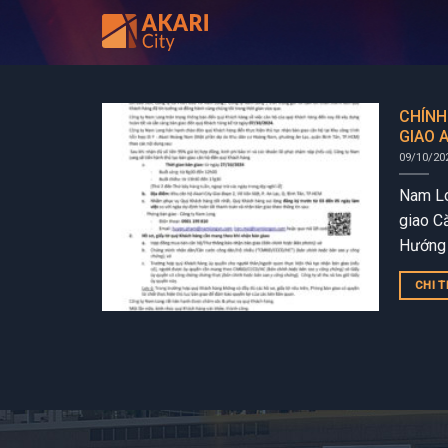
Bỏ
qua
nội
dung
CHÍNH
GIAO A
09/10/20
Nam Lo
giao Că
Hướng 
nhận bà
CHI T