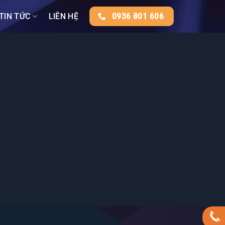
TIN TỨC
LIÊN HỆ
0936 801 606