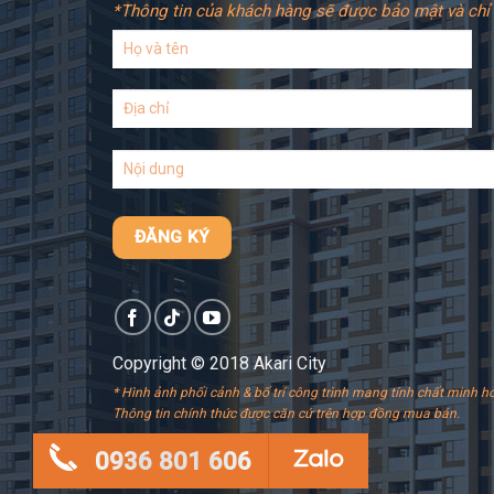
*Thông tin của khách hàng sẽ được bảo mật và chỉ 
Copyright © 2018 Akari City
* Hình ảnh phối cảnh & bố trí công trình mang tính chất minh ho
Thông tin chính thức được căn cứ trên hợp đồng mua bán.
0936 801 606