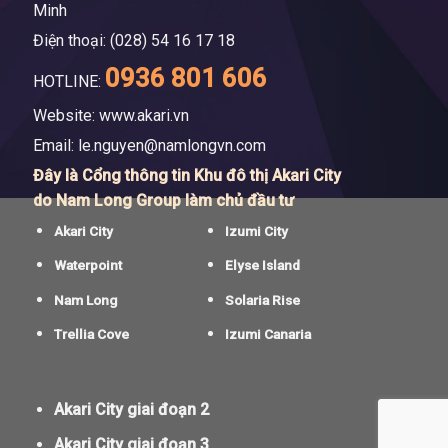
Minh
Điện thoại: (028) 54 16 17 18
0936 801 606
HOTLINE:
Website: www.akari.vn
Email:
le.nguyen@namlongvn.com
Đây là Cổng thông tin Khu đô thị Akari City
do Nam Long Group làm chủ đầu tư
Akari City
Izumi City
Waterpoint
Elyse Island
Nam Long
Solaria Rise
Trellia Cove
Izumi Canaria
Akari City giai đoạn 2
Akari City giai đoạn 3