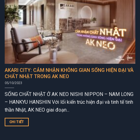
AKARI CITY: CẢM NHẬN KHÔNG GIAN SỐNG HIỆN ĐẠI VÀ
CHẤT NHẬT TRONG AK NEO
05/10/2023
SỐNG CHẤT NHẬT Ở AK NEO NISHI NIPPON – NAM LONG
– HANKYU HANSHIN Với lối kiến trúc hiện đại và tinh tế tinh
thần Nhật, AK NEO giai đoạn...
CHI TIẾT