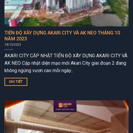
TIẾN ĐỘ XÂY DỰNG AKARI CITY VÀ AK NEO THÁNG 10
NĂM 2023
18/10/2023
AKARI CITY CẬP NHẬT TIẾN ĐỘ XÂY DỰNG AKARI CITY VÀ
AK NEO Cập nhật diện mạo mới Akari City giai đoạn 2 đang
không ngừng vươn cao mỗi ngày...
CHI TIẾT