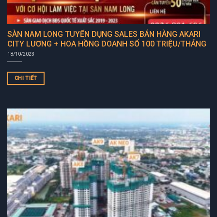
SÀN NAM LONG TUYỂN DỤNG SALES BÁN HÀNG AKARI
CITY LƯƠNG + HOA HỒNG DOANH SỐ 100 TRIỆU/THÁNG
18/10/2023
CHI TIẾT