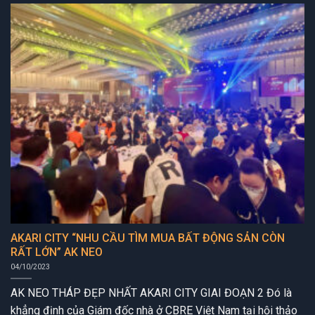
AKARI CITY “NHU CẦU TÌM MUA BẤT ĐỘNG SẢN CÒN
RẤT LỚN” AK NEO
04/10/2023
AK NEO THÁP ĐẸP NHẤT AKARI CITY GIAI ĐOẠN 2 Đó là
khẳng định của Giám đốc nhà ở CBRE Việt Nam tại hội thảo