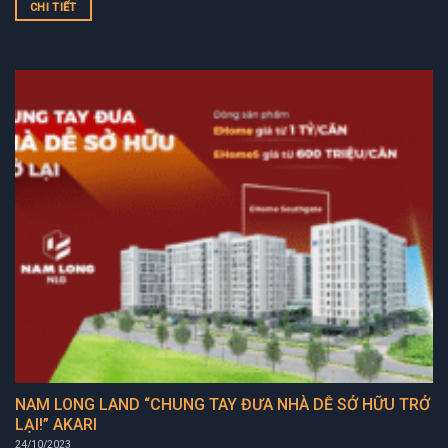
CHI TIẾT
NAM LONG LAND “CHUNG TAY ĐƯA NHÀ DỄ SỞ HỮU TRỞ
LẠI!” AKARI
24/10/2023