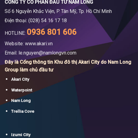
CÔNG TY CỔ PHẦN ĐẦU TƯ NAM LONG
Số 6 Nguyễn Khắc Viện, P. Tân Mỹ, Tp. Hồ Chí Minh
Điện thoại: (028) 54 16 17 18
0936 801 606
HOTLINE:
Website: www.akari.vn
Email:
le.nguyen@namlongvn.com
Đây là Cổng thông tin Khu đô thị Akari City do Nam Long
Group làm chủ đầu tư
Akari City
Waterpoint
Nam Long
Trellia Cove
Izumi City