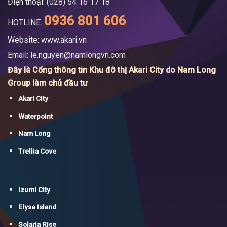
Điện thoại: (028) 54 16 17 18
0936 801 606
HOTLINE:
Website: www.akari.vn
Email:
le.nguyen@namlongvn.com
Đây là Cổng thông tin Khu đô thị Akari City do Nam Long
Group làm chủ đầu tư
Akari City
Waterpoint
Nam Long
Trellia Cove
Izumi City
Elyse Island
Solaria Rise