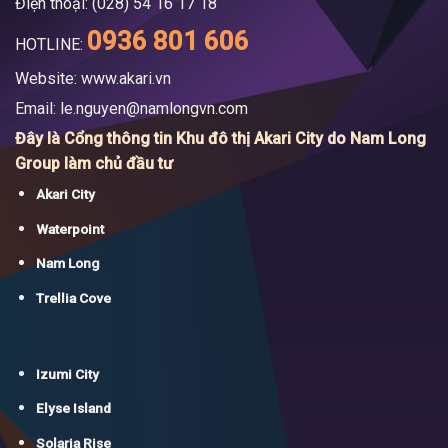
Điện thoại: (028) 54 16 17 18
0936 801 606
HOTLINE:
Website: www.akari.vn
Email:
le.nguyen@namlongvn.com
Đây là Cổng thông tin Khu đô thị Akari City do Nam Long
Group làm chủ đầu tư
Akari City
Waterpoint
Nam Long
Trellia Cove
Izumi City
Elyse Island
Solaria Rise