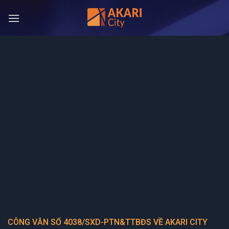
Bỏ
qua
nội
dung
CÔNG VĂN SỐ 4038/SXD-PTN&TTBĐS VỀ AKARI CITY