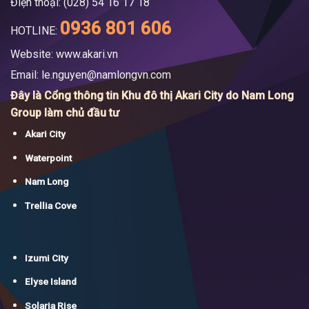
Điện thoại: (028) 54 16 17 18
0936 801 606
HOTLINE:
Website: www.akari.vn
Email:
le.nguyen@namlongvn.com
Đây là Cổng thông tin Khu đô thị Akari City do Nam Long
Group làm chủ đầu tư
Akari City
Waterpoint
Nam Long
Trellia Cove
Izumi City
Elyse Island
Solaria Rise