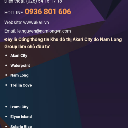
Điện thoại: (028) 54 16 17 18
0936 801 606
HOTLINE:
Website: www.akari.vn
Email:
le.nguyen@namlongvn.com
Đây là Cổng thông tin Khu đô thị Akari City do Nam Long
Group làm chủ đầu tư
Akari City
Waterpoint
Nam Long
Trellia Cove
Izumi City
Elyse Island
Solaria Rise