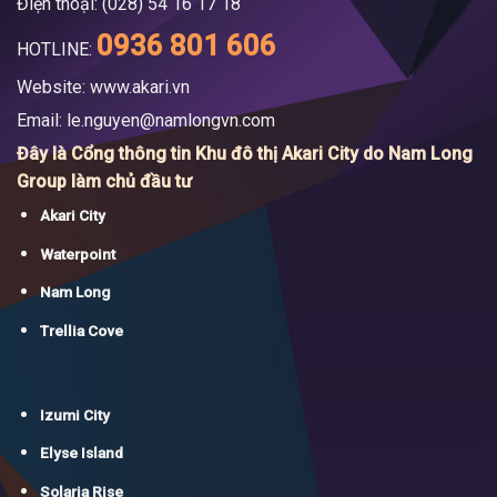
Điện thoại: (028) 54 16 17 18
0936 801 606
HOTLINE:
Website: www.akari.vn
Email:
le.nguyen@namlongvn.com
Đây là Cổng thông tin Khu đô thị Akari City do Nam Long
Group làm chủ đầu tư
Akari City
Waterpoint
Nam Long
Trellia Cove
Izumi City
Elyse Island
Solaria Rise