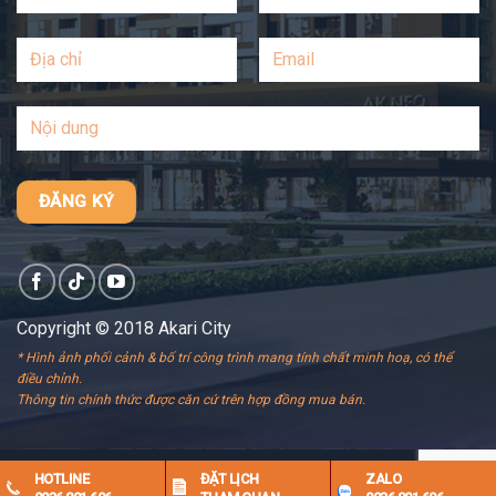
Copyright © 2018 Akari City
* Hình ảnh phối cảnh & bố trí công trình mang tính chất minh hoạ, có thể
điều chỉnh.
Thông tin chính thức được căn cứ trên hợp đồng mua bán.
HOTLINE
ĐẶT LỊCH
ZALO