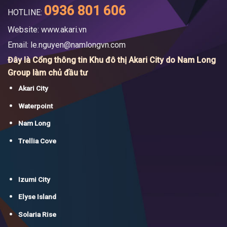
0936 801 606
HOTLINE:
Website: www.akari.vn
Email:
le.nguyen@namlongvn.com
Đây là Cổng thông tin Khu đô thị Akari City do Nam Long
Group làm chủ đầu tư
Akari City
Waterpoint
Nam Long
Trellia Cove
Izumi City
Elyse Island
Solaria Rise