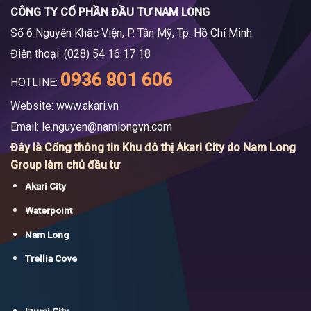
CÔNG TY CỔ PHẦN ĐẦU TƯ NAM LONG
Số 6 Nguyễn Khắc Viện, P. Tân Mỹ, Tp. Hồ Chí Minh
Điện thoại: (028) 54 16 17 18
0936 801 606
HOTLINE:
Website: www.akari.vn
Email:
le.nguyen@namlongvn.com
Đây là Cổng thông tin Khu đô thị Akari City do Nam Long
Group làm chủ đầu tư
Akari City
Waterpoint
Nam Long
Trellia Cove