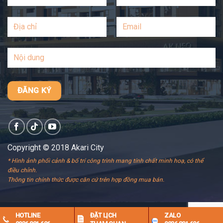
Copyright © 2018 Akari City
* Hình ảnh phối cảnh & bố trí công trình mang tính chất minh hoạ, có thể
điều chỉnh.
Thông tin chính thức được căn cứ trên hợp đồng mua bán.
HOTLINE
ĐẶT LỊCH
ZALO