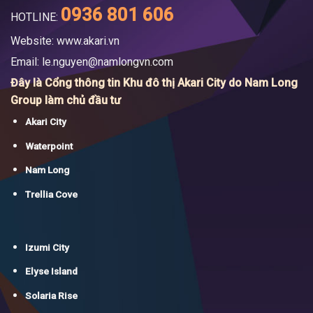
0936 801 606
HOTLINE:
Website: www.akari.vn
Email:
le.nguyen@namlongvn.com
Đây là Cổng thông tin Khu đô thị Akari City do Nam Long
Group làm chủ đầu tư
Akari City
Waterpoint
Nam Long
Trellia Cove
Izumi City
Elyse Island
Solaria Rise